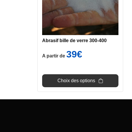
peuvent
être
choisies
sur
la
page
Abrasif bille de verre 300-400
du
39
€
produit
A partir de
Choix des options