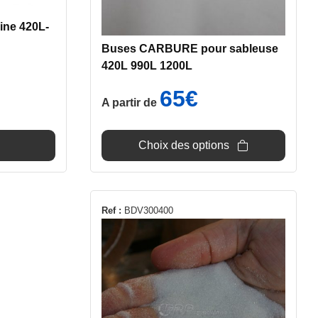
sur
bine 420L-
la
page
Buses CARBURE pour sableuse
du
420L 990L 1200L
produit
65
€
A partir de
Choix des options
Ce
Ref :
BDV300400
produit
a
plusieurs
variations.
Les
options