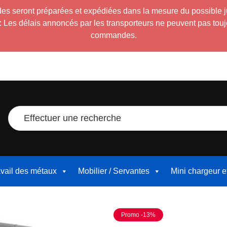
es seront préparées et expédiées dans la mesure du possible 
:
Les délais annoncés par les transporteurs ne peuvent pas toujour
commandes.
Effectuer une recherche
avail des métaux
Mobilier / Servantes
Mini chargeur 
Promo -13%