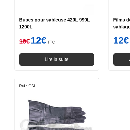
Buses pour sableuse 420L 990L
Films d
1200L
sablage
Le
Le
12
€
12
€
19
€
TTC
prix
prix
initial
actuel
était :
est :
Lire la suite
19€.
12€.
Ref :
GSL