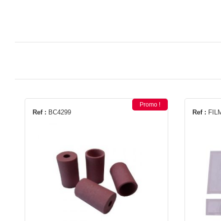
Promo !
Ref :
BC4299
Ref :
FIL