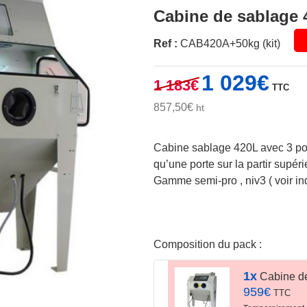
Cabine de sablage 
Ref :
CAB420A+50kg (kit)
Le
Le
1 029
€
1 183
€
TTC
prix
prix
initial
actuel
857,50
€
ht
était :
est :
1
1
Cabine sablage 420L avec 3 port
183€.
029€.
qu’une porte sur la partir supéri
Gamme semi-pro , niv3 ( voir ind
Composition du pack :
1x
Cabine de
959
€
TTC