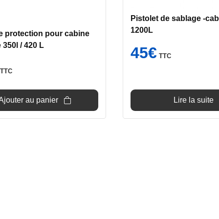
Pistolet de sablage -ca
1200L
e protection pour cabine
 350l / 420 L
45
€
TTC
TTC
Ajouter au panier
Lire la suite