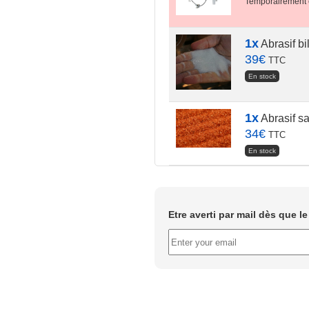
Temporairement 
1x
Abrasif bi
39
€
TTC
En stock
1x
Abrasif s
34
€
TTC
En stock
Etre averti par mail dès que l