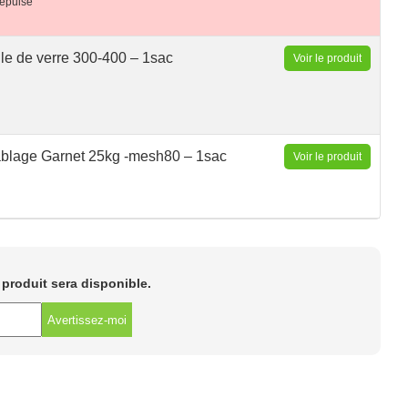
épuisé
lle de verre 300-400 – 1sac
Voir le produit
ablage Garnet 25kg -mesh80 – 1sac
Voir le produit
e produit sera disponible.
Avertissez-moi