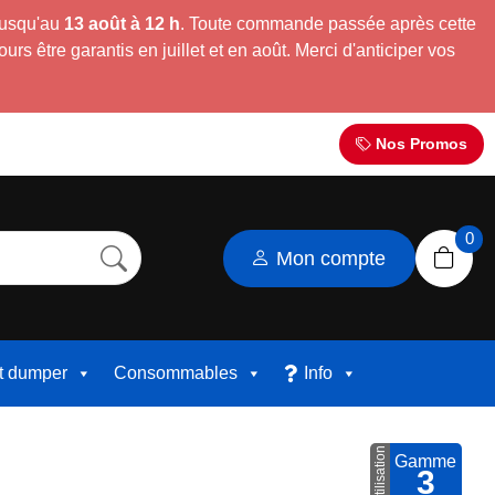
jusqu'au
13 août à 12 h
. Toute commande passée après cette
s être garantis en juillet et en août. Merci d'anticiper vos
Nos Promos
0
Mon compte
et dumper
Consommables
Info
Utilisation
Gamme
3