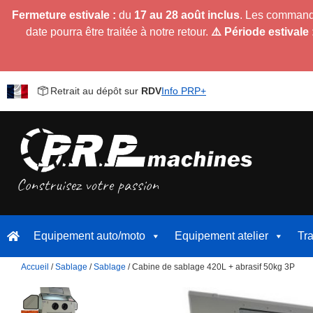
Fermeture estivale :
du
17 au 28 août inclus
. Les command
date pourra être traitée à notre retour.
⚠️ Période estivale 
Retrait au dépôt sur
RDV
Info PRP+
Equipement auto/moto
Equipement atelier
Tr
Accueil
/
Sablage
/
Sablage
/ Cabine de sablage 420L + abrasif 50kg 3P