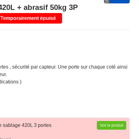
420L + abrasif 50kg 3P
Temporairement épuisé
es , sécurité par capteur. Une porte sur chaque coté ainsi
eur.
ications )
 sablage 420L 3 portes
Voir le produit