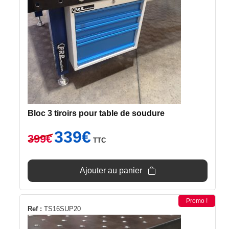
Bloc 3 tiroirs pour table de soudure
Le
Le
339
€
399
€
TTC
prix
prix
initial
actuel
était :
est :
Ajouter au panier
399€.
339€.
Promo !
Ref :
TS16SUP20