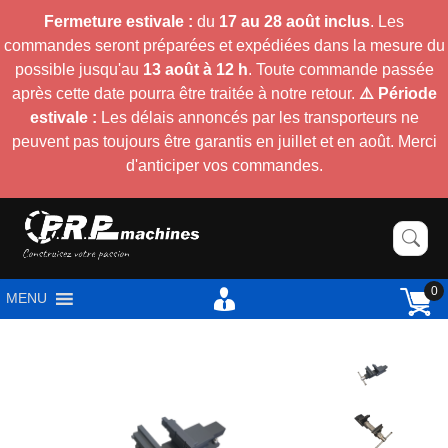
Fermeture estivale :
du
17 au 28 août inclus
. Les
commandes seront préparées et expédiées dans la mesure du
possible jusqu'au
13 août à 12 h
. Toute commande passée
après cette date pourra être traitée à notre retour.
⚠️ Période
estivale :
Les délais annoncés par les transporteurs ne
peuvent pas toujours être garantis en juillet et en août. Merci
d'anticiper vos commandes.
0
MENU