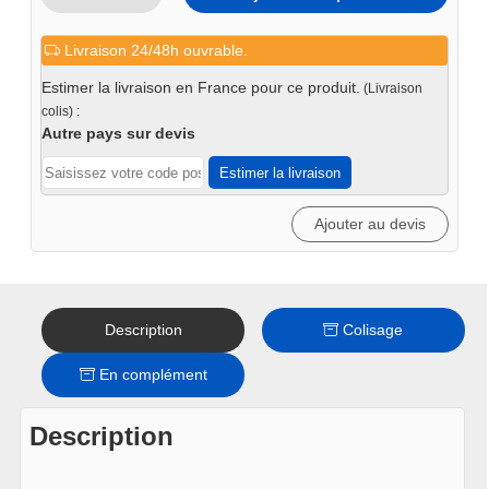
quantité
de
Livraison 24/48h ouvrable.
Etau
pour
Estimer la livraison en France pour ce produit.
(Livraison
table
colis) :
de
Autre pays sur devis
soudure
Estimer la livraison
Ajouter au devis
Description
Colisage
En complément
Description