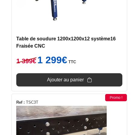
Table de soudure 1200x1200x12 système16
Fraisée CNC
Le
Le
1 299
€
1 399
€
TTC
prix
prix
initial
actuel
était :
est :
Ajouter au panier
1
1
399€.
299€.
Promo !
Ref :
TSC3T