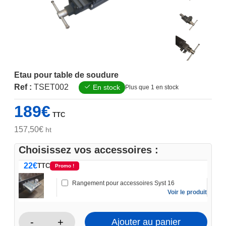
Etau pour table de soudure
Ref :
TSET002
En stock
Plus que 1 en stock
189
€
TTC
157,50
€
ht
Choisissez vos accessoires :
22
€
TTC
Promo !
Rangement pour accessoires Syst 16
Voir le produit
-
+
Ajouter au panier