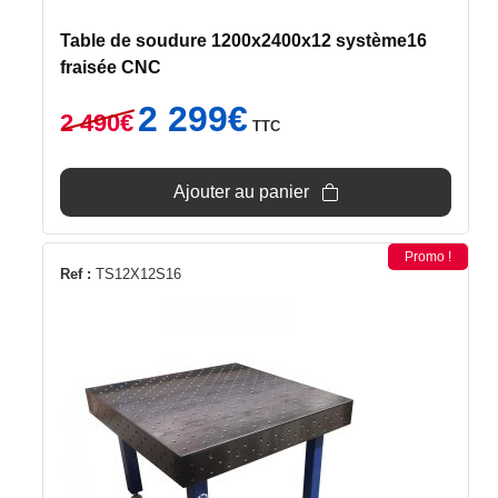
Table de soudure 1200x2400x12 système16
fraisée CNC
Le
Le
2 299
€
2 490
€
TTC
prix
prix
initial
actuel
était :
est :
Ajouter au panier
2
2
490€.
299€.
Promo !
Ref :
TS12X12S16