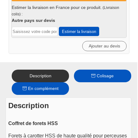
de
Estimer la livraison en France pour ce produit.
(Livraison
forets
colis) :
HSS
Autre pays sur devis
7pcs
Estimer la livraison
Ajouter au devis
Description
Colisage
En complément
Description
Coffret de forets HSS
Forets à carotter HSS de haute qualité pour perceuses