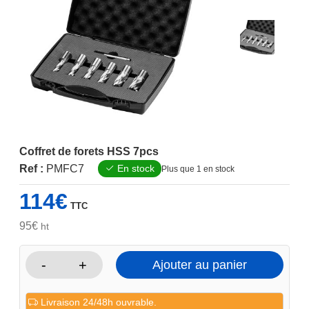
Coffret de forets HSS 7pcs
Ref :
PMFC7
En stock
Plus que 1 en stock
114
€
TTC
95
€
ht
-
+
Ajouter au panier
quantité
de
Livraison 24/48h ouvrable.
Coffret