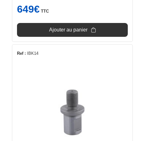
649
€
TTC
Ajouter au panier
Ref :
IBK14