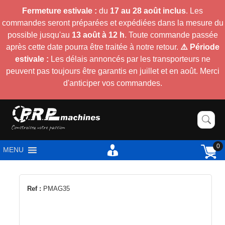
Fermeture estivale :
du
17 au 28 août inclus
. Les
commandes seront préparées et expédiées dans la mesure du
possible jusqu'au
13 août à 12 h
. Toute commande passée
après cette date pourra être traitée à notre retour.
⚠️ Période
estivale :
Les délais annoncés par les transporteurs ne
peuvent pas toujours être garantis en juillet et en août. Merci
d'anticiper vos commandes.
0
MENU
Ref :
PMAG35