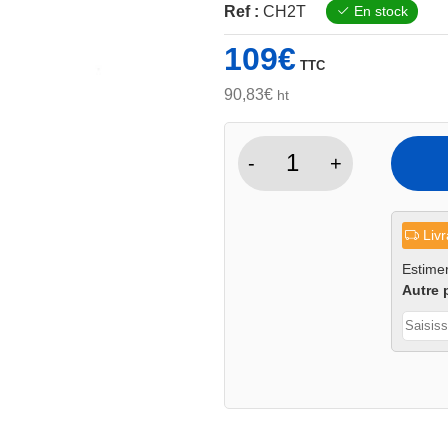
Ref :
CH2T
En stock
109
€
TTC
90,83
€
ht
-
+
quantité
de
Chandelle
Livr
haute
2T
Estimer
Autre 