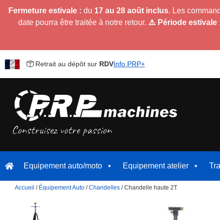
Fermeture estivale :
du
17 au 28 août inclus
. Les command
date pourra être traitée à notre retour.
⚠️ Période estivale 
Retrait au dépôt sur
RDV
Info PRP+
Equipement auto/moto
Equipement atelier
Tr
Accueil
/
Équipement Auto
/
Chandelles
/ Chandelle haute 2T