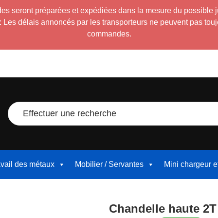
es seront préparées et expédiées dans la mesure du possible 
:
Les délais annoncés par les transporteurs ne peuvent pas toujour
commandes.
Effectuer une recherche
avail des métaux
Mobilier / Servantes
Mini chargeur 
Chandelle haute 2T