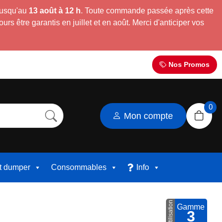
jusqu'au
13 août à 12 h
. Toute commande passée après cette
s être garantis en juillet et en août. Merci d'anticiper vos
Nos Promos
0
Mon compte
et dumper
Consommables
Info
Utilisation
Gamme
3