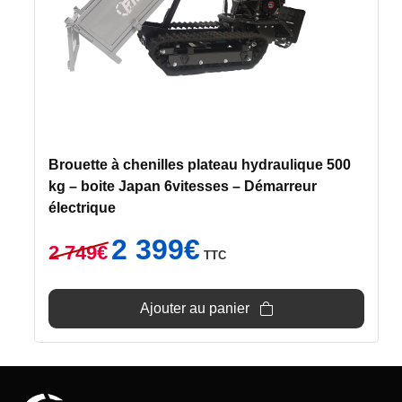
Brouette à chenilles plateau hydraulique 500
kg – boite Japan 6vitesses – Démarreur
électrique
Le
Le
2 399
€
2 749
€
TTC
prix
prix
initial
actuel
était :
est :
Ajouter au panier
2
2
749€.
399€.