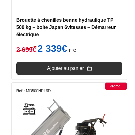
Brouette à chenilles benne hydraulique TP
500 kg – boite Japan 6vitesses – Démarreur
électrique
Le
Le
2 339
€
2 699
€
TTC
prix
prix
initial
actuel
était :
est :
Ajouter au panier
2
2
699€.
339€.
Promo !
Ref :
MD500HPL6D