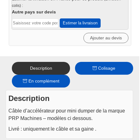
pour
colis) :
mini
Autre pays sur devis
dumper
Estimer la livraison
PRP
Ajouter au devis
Description
Colisage
En complément
Description
Câble d’accélérateur pour mini dumper de la marque
PRP Machines – modèles ci dessous.
Livré : uniquement le câble et sa gaine .