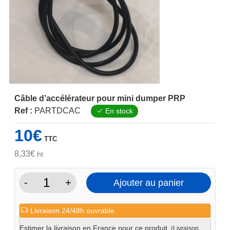
Câble d’accélérateur pour mini dumper PRP
Ref :
PARTDCAC
En stock
10
€
TTC
8,33
€
ht
-
+
Ajouter au panier
quantité
de
Livraison 24/48h ouvrable.
Câble
d'accélérateur
Estimer la livraison en France pour ce produit.
(Livraison