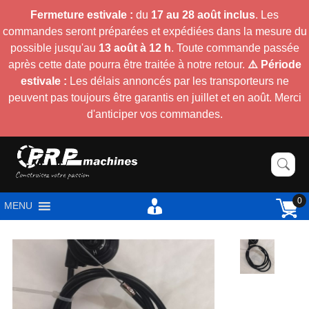
Fermeture estivale :
du
17 au 28 août inclus
. Les
commandes seront préparées et expédiées dans la mesure du
possible jusqu'au
13 août à 12 h
. Toute commande passée
après cette date pourra être traitée à notre retour.
⚠️ Période
estivale :
Les délais annoncés par les transporteurs ne
peuvent pas toujours être garantis en juillet et en août. Merci
d'anticiper vos commandes.
0
MENU