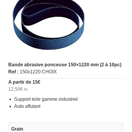
Bande abrasive ponceuse 150×1220 mm (2 à 10pc)
Ref :
150x1220 CHOIX
A partir de
15
€
12,50
€
ht
Support toile gamme industriel
Auto affutant
Grain