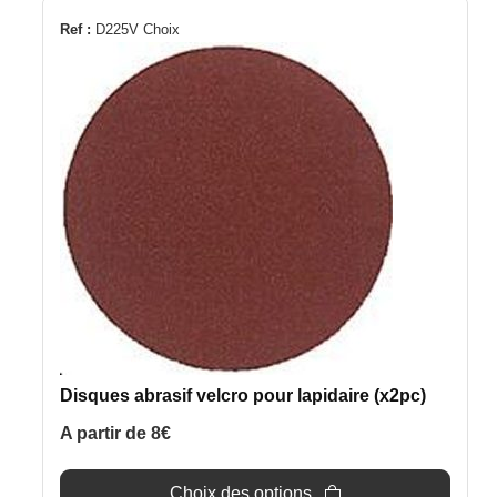
Ce
Ref :
D225V Choix
produit
a
plusieurs
variations.
Les
options
peuvent
être
choisies
sur
la
page
du
Disques abrasif velcro pour lapidaire (x2pc)
produit
A partir de
8
€
Choix des options