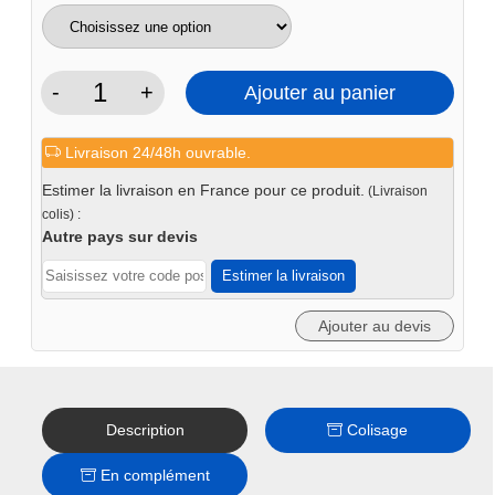
-
+
Ajouter au panier
quantité
de
Livraison 24/48h ouvrable.
Bande
abrasive
Estimer la livraison en France pour ce produit.
(Livraison
ponceuse
colis) :
150x1220
Autre pays sur devis
mm
Estimer la livraison
(2
à
Ajouter au devis
10pc)
Description
Colisage
En complément