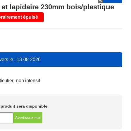
t lapidaire 230mm bois/plastique
rairement épuisé
vers le : 13-08-2026
iculier -non intensif
e produit sera disponible.
Avertissez-moi