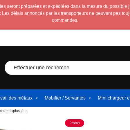
es seront préparées et expédiées dans la mesure du possible 
:
Les délais annoncés par les transporteurs ne peuvent pas toujour
commandes.
Effectuer une recherche
avail des métaux
Mobilier / Servantes
Mini chargeur 
mm bois/plastique
Promo