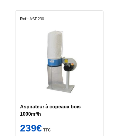
Ref :
ASP230
Aspirateur à copeaux bois
1000m³/h
239
€
TTC