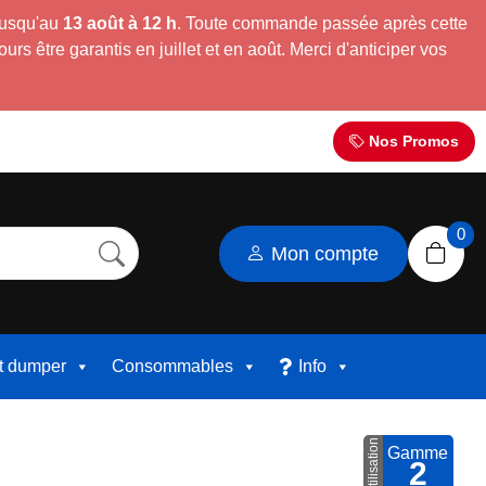
jusqu'au
13 août à 12 h
. Toute commande passée après cette
s être garantis en juillet et en août. Merci d'anticiper vos
Nos Promos
0
Mon compte
et dumper
Consommables
Info
Utilisation
Gamme
2