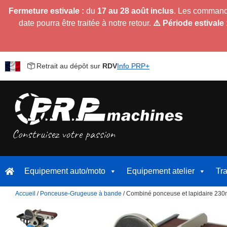
Fermeture estivale :
du
17 au 28 août inclus
. Les command
date pourra être traitée à notre retour.
⚠️ Période estivale 
Retrait au dépôt sur
RDV
Info PRP+
Equipement auto/moto
Equipement atelier
Tr
Accueil
/
Ponceuse-Grugeuse à bande
/ Combiné ponceuse et lapidaire 230