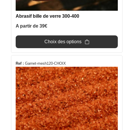
produit
Abrasif bille de verre 300-400
A partir de
39
€
Choix des options
Ce
Ref :
Garnet-mesh120-CHOIX
produit
a
plusieurs
variations.
Les
options
peuvent
être
choisies