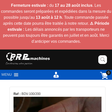
Fermeture estivale :
du
17 au 28 août inclus
. Les
commandes seront préparées et expédiées dans la mesure du
possible jusqu'au
13 août à 12 h
. Toute commande passée
après cette date pourra être traitée à notre retour.
⚠️ Période
estivale :
Les délais annoncés par les transporteurs ne
peuvent pas toujours être garantis en juillet et en août. Merci
d'anticiper vos commandes.
0
MENU
Ce
Ref :
BDV-100/200
produit
a
plusieurs