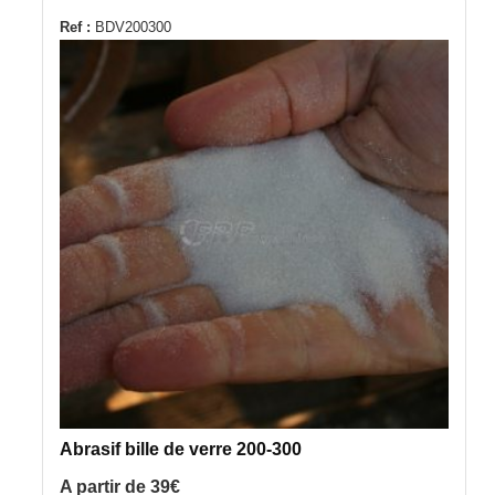
Ce
Ref :
BDV200300
produit
a
plusieurs
variations.
Les
options
peuvent
être
choisies
sur
la
page
du
produit
Abrasif bille de verre 200-300
A partir de
39
€