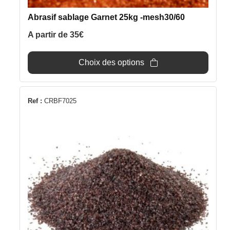
la
Abrasif sablage Garnet 25kg -mesh30/60
page
du
A partir de
35
€
produit
Choix des options
Ref :
CRBF7025