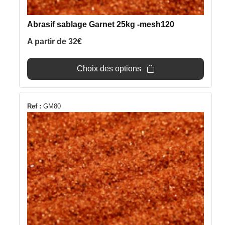
sur
la
Abrasif sablage Garnet 25kg -mesh120
page
du
A partir de
32
€
produit
Choix des options
Ce
Ref :
GM80
produit
a
plusieurs
variations.
Les
options
peuvent
être
choisies