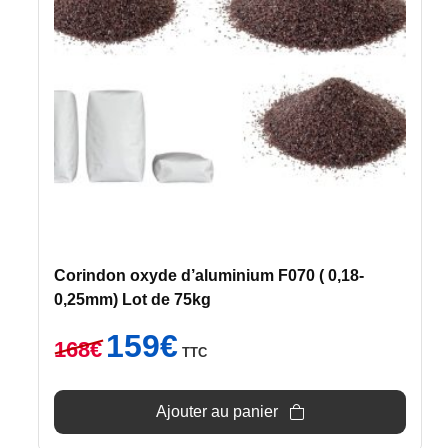
Corindon oxyde d’aluminium F070 ( 0,18-
0,25mm) Lot de 75kg
Le
Le
159
€
168
€
TTC
prix
prix
initial
actuel
était :
est :
Ajouter au panier
168€.
159€.