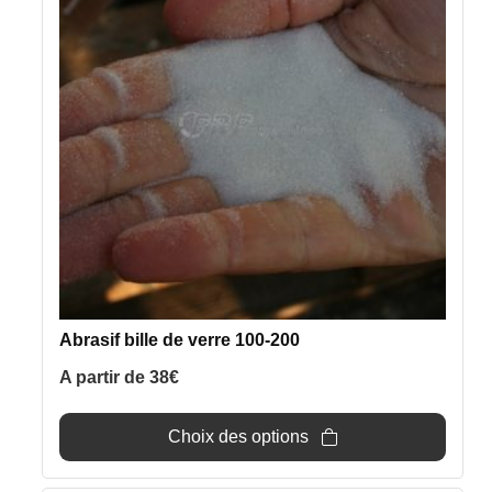
variations.
Les
options
peuvent
être
choisies
sur
la
page
du
produit
Abrasif bille de verre 100-200
A partir de
38
€
Choix des options