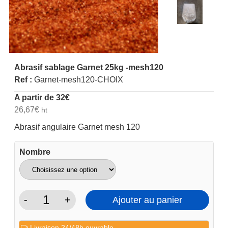
Abrasif sablage Garnet 25kg -mesh120
Ref :
Garnet-mesh120-CHOIX
A partir de
32
€
26,67
€
ht
Abrasif angulaire Garnet mesh 120
Nombre
-
+
Ajouter au panier
quantité
de
Livraison 24/48h ouvrable.