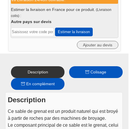
Abrasif
sablage
Estimer la livraison en France pour ce produit.
(Livraison
Garnet
colis) :
25kg
Autre pays sur devis
-
Estimer la livraison
mesh120
Ajouter au devis
Description
Colisage
En complément
Description
Ce sable de grenat est un produit naturel qui est broyé
à partir de roches par des machines de broyage.
Le composant principal de ce sable est le grenat, celui