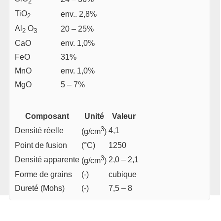
2
TiO
env.. 2,8%
2
Al
O
20 – 25%
2
3
CaO
env. 1,0%
FeO
31%
MnO
env. 1,0%
MgO
5 – 7%
Composant
Unité
Valeur
3
Densité réelle
4,1
(g/cm
)
Point de fusion
(°C)
1250
3
Densité apparente
2,0 – 2,1
(g/cm
)
Forme de grains
(-)
cubique
Dureté (Mohs)
(-)
7,5 – 8