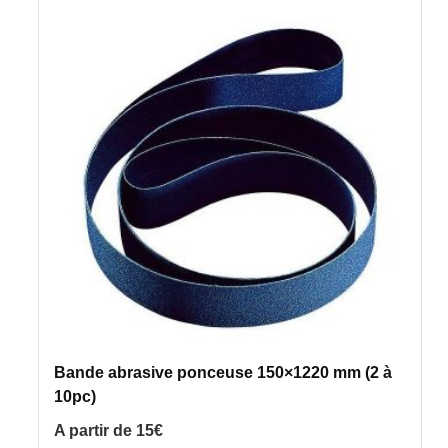
produit
a
plusieurs
variations.
Les
options
peuvent
être
choisies
sur
la
page
du
produit
Bande abrasive ponceuse 150×1220 mm (2 à
10pc)
A partir de
15
€