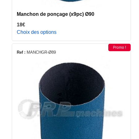
Manchon de ponçage (x9pc) Ø90
18
€
Choix des options
Promo !
Ce
Ref :
MANCHGR-Ø89
produit
a
plusieurs
variations.
Les
options
peuvent
être
choisies
sur
la