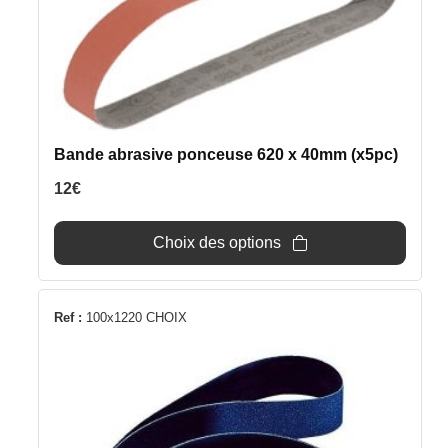
variations.
Les
options
peuvent
être
choisies
Bande abrasive ponceuse 620 x 40mm (x5pc)
sur
12
€
la
page
du
Choix des options
produit
Ce
Ref :
100x1220 CHOIX
produit
a
plusieurs
variations.
Les