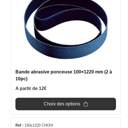
options
peuvent
être
choisies
sur
la
page
du
produit
Bande abrasive ponceuse 100×1220 mm (2 à
10pc)
A partir de
12
€
Choix des options
Ce
Ref :
150x1220 CHOIX