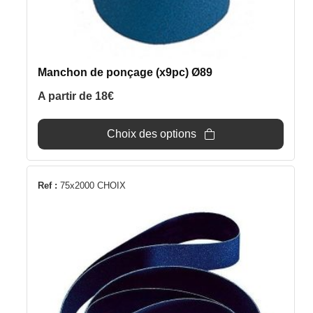
page
du
produit
Manchon de ponçage (x9pc) Ø89
A partir de
18
€
Choix des options
Ce
Ref :
75x2000 CHOIX
produit
a
plusieurs
variations.
Les
options
peuvent