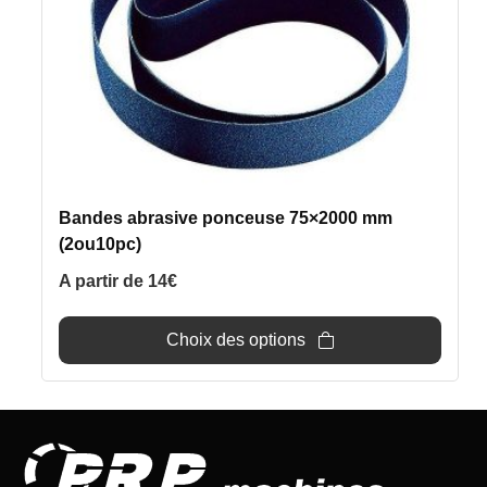
être
choisies
sur
la
page
du
produit
Bandes abrasive ponceuse 75×2000 mm
(2ou10pc)
A partir de
14
€
Choix des options