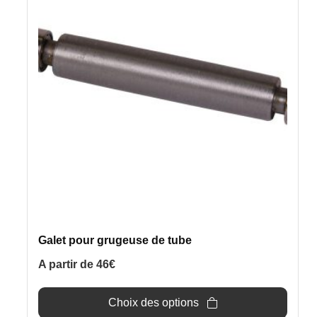
a
plusieurs
variations.
Les
options
peuvent
être
choisies
sur
la
page
du
produit
Galet pour grugeuse de tube
A partir de
46
€
Choix des options