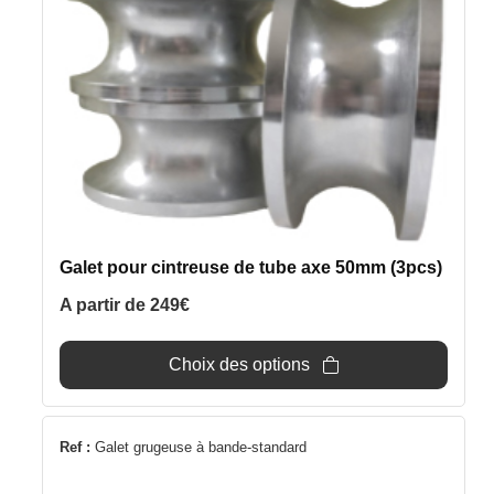
plusieurs
variations.
Les
options
peuvent
être
choisies
sur
la
page
Galet pour cintreuse de tube axe 50mm (3pcs)
du
produit
A partir de
249
€
Choix des options
Ce
Ref :
Galet grugeuse à bande-standard
produit