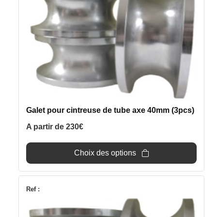
variations.
Les
options
peuvent
être
choisies
sur
la
page
Galet pour cintreuse de tube axe 40mm (3pcs)
du
produit
A partir de
230
€
Choix des options
Ce
Ref :
produit
a