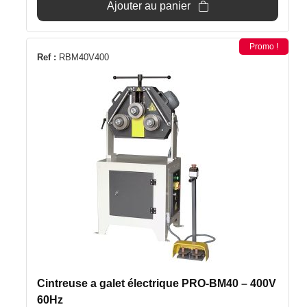
était :
est :
Ajouter au panier
569€.
549€.
Promo !
Ref :
RBM40V400
Cintreuse a galet électrique PRO-BM40 – 400V
60Hz