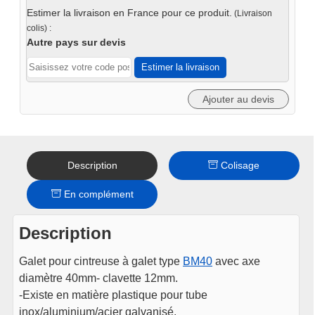
pour
Estimer la livraison en France pour ce produit.
(Livraison
cintreuse
colis) :
de
Autre pays sur devis
tube
Estimer la livraison
axe
40mm
Ajouter au devis
(3pcs)
Description
Colisage
En complément
Description
Galet pour cintreuse à galet type
BM40
avec axe
diamètre 40mm- clavette 12mm.
-Existe en matière plastique pour tube
inox/aluminium/acier galvanisé.