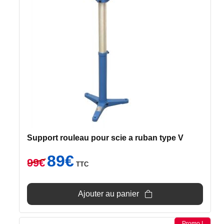
Support rouleau pour scie a ruban type V
Le
Le
89
€
99
€
TTC
prix
prix
initial
actuel
était :
est :
Ajouter au panier
99€.
89€.
Promo !