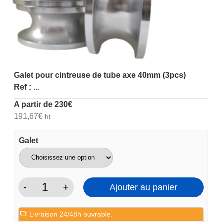
Galet pour cintreuse de tube axe 40mm (3pcs)
Ref :
...
A partir de
230
€
191,67
€
ht
Galet
-
+
Ajouter au panier
quantité
de
Livraison 24/48h ouvrable.
Galet