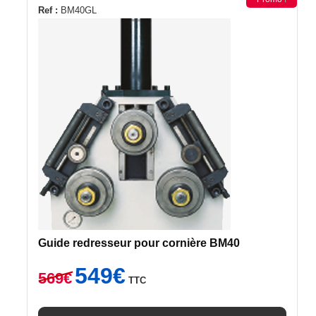
Ref :
BM40GL
Guide redresseur pour cornière BM40
Le
Le
549
€
569
€
TTC
prix
prix
initial
actuel