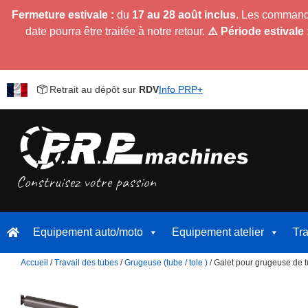
Fermeture estivale :
du
17 au 28 août inclus
. Les command
date pourra être traitée à notre retour.
⚠️ Période estivale 
Retrait au dépôt sur
RDV
Info PRP+
Equipement auto/moto
Equipement atelier
Tr
Accueil
/
Travail des tubes
/
Grugeuse (tube / tole )
/ Galet pour grugeuse de 