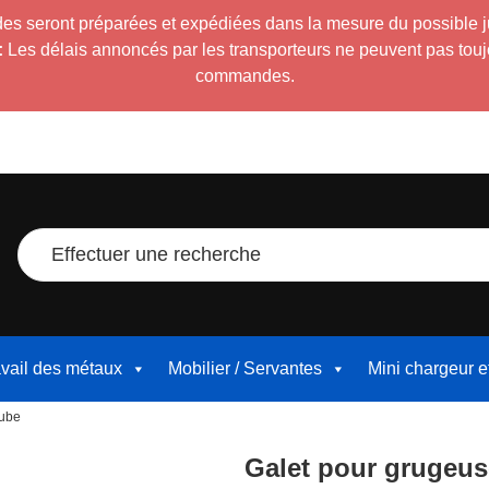
es seront préparées et expédiées dans la mesure du possible 
:
Les délais annoncés par les transporteurs ne peuvent pas toujour
commandes.
Effectuer une recherche
avail des métaux
Mobilier / Servantes
Mini chargeur 
tube
Galet pour grugeus