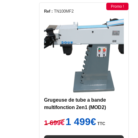
Promo !
Ref :
TN100MF2
Grugeuse de tube a bande
multifonction 2en1 (MOD2)
Le
Le
1 499
€
1 699
€
TTC
prix
prix
initial
actuel