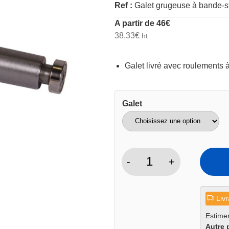
Ref :
Galet grugeuse à bande-s
A partir de
46
€
38,33
€
ht
Galet livré avec roulements à
Galet
-
+
quantité
de
Galet
Livr
pour
grugeuse
Estimer
Autre 
de