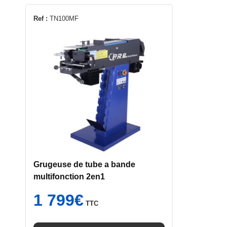
Ref :
TN100MF
Grugeuse de tube a bande
multifonction 2en1
1 799
€
TTC