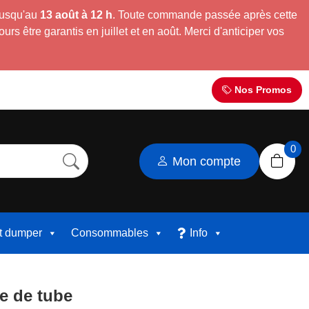
jusqu'au
13 août à 12 h
. Toute commande passée après cette
s être garantis en juillet et en août. Merci d'anticiper vos
Nos Promos
0
Mon compte
et dumper
Consommables
Info
e de tube