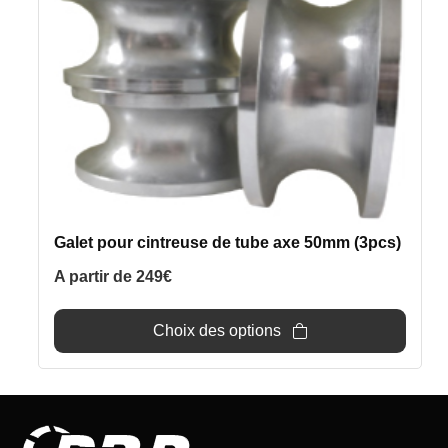
plusieurs
variations.
Les
options
peuvent
être
choisies
sur
la
page
Galet pour cintreuse de tube axe 50mm (3pcs)
du
produit
A partir de
249
€
Choix des options