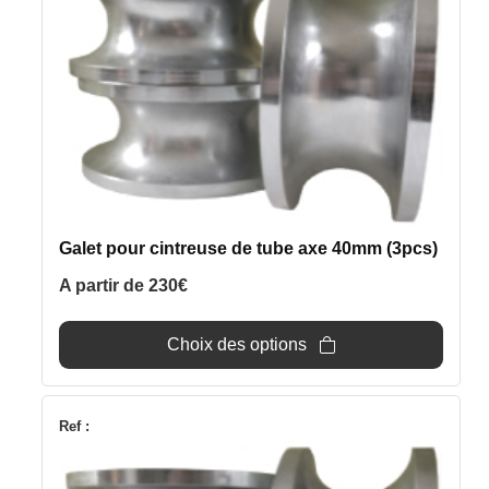
variations.
Les
options
peuvent
être
choisies
sur
la
page
Galet pour cintreuse de tube axe 40mm (3pcs)
du
produit
A partir de
230
€
Choix des options
Ce
Ref :
produit
a