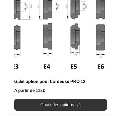
variations.
Les
options
peuvent
être
choisies
sur
la
page
du
produit
Galet option pour bordeuse PRO 12
A partir de
118
€
Choix des options