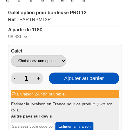
Galet option pour bordeuse PRO 12
Ref :
PARTRBM12P
A partir de
118
€
98,33
€
ht
Galet
-
+
Ajouter au panier
quantité
de
Livraison 24/48h ouvrable.
Galet
option
Estimer la livraison en France pour ce produit.
(Livraison
pour
colis) :
bordeuse
Autre pays sur devis
PRO
Estimer la livraison
12