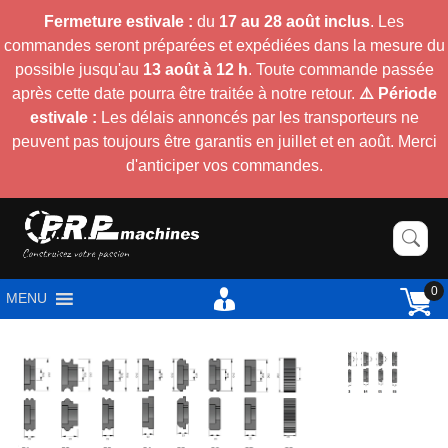
Fermeture estivale :
du
17 au 28 août inclus
. Les
commandes seront préparées et expédiées dans la mesure du
possible jusqu'au
13 août à 12 h
. Toute commande passée
après cette date pourra être traitée à notre retour.
⚠️ Période
estivale :
Les délais annoncés par les transporteurs ne
peuvent pas toujours être garantis en juillet et en août. Merci
d'anticiper vos commandes.
0
MENU