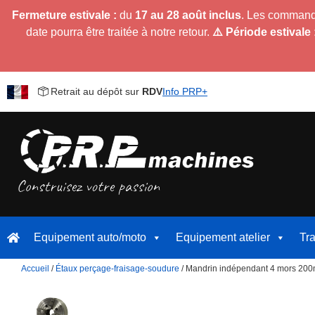
Fermeture estivale :
du
17 au 28 août inclus
. Les command
date pourra être traitée à notre retour.
⚠️ Période estivale 
Retrait au dépôt sur
RDV
Info PRP+
Equipement auto/moto
Equipement atelier
Tr
Accueil
/
Étaux perçage-fraisage-soudure
/ Mandrin indépendant 4 mors 20