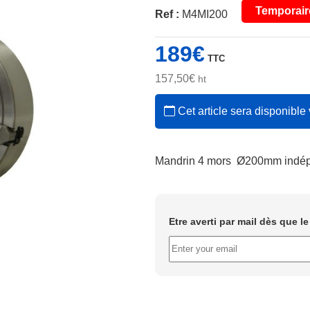
Temporair
Ref :
M4MI200
189
€
TTC
157,50
€
ht
Cet article sera disponible 
Mandrin 4 mors Ø200mm indépe
Etre averti par mail dès que l