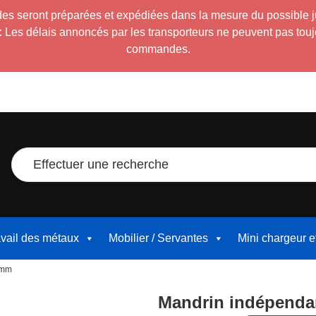
es seront préparées et expédiées dans la mesure du possible 
:
Les délais annoncés par les transporteurs ne peuvent pas toujour
commandes.
Effectuer une recherche
avail des métaux
Mobilier / Servantes
Mini chargeur 
0mm
Mandrin indépenda