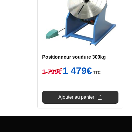
Positionneur soudure 300kg
Le
Le
1 479
€
1 799
€
TTC
prix
prix
initial
actuel
était :
est :
1
1
Ajouter au panier
799€.
479€.