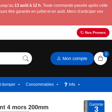
jusqu'au
13 août à 12 h
. Toute commande passée après cette
s être garantis en juillet et en août. Merci d'anticiper vos
Nos Promos
0
Mon compte
et dumper
Consommables
Info
Utilisation
Gamme
nt 4 mors 200mm
3