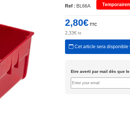
Temporairem
Ref :
BL66A
2,80
€
TTC
2,33
€
ht
Cet article sera disponible 
Etre averti par mail dès que l