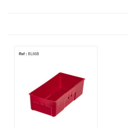
Ref :
BL66B