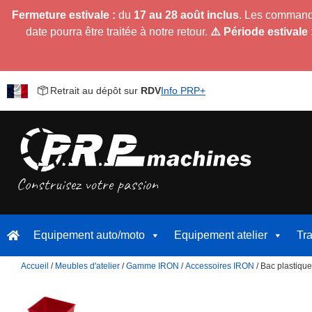
Fermeture estivale :
du
17 au 28 août inclus
. Les command
date pourra être traitée à notre retour.
⚠️ Période estivale 
Retrait au dépôt sur
RDV
Info PRP+
Equipement auto/moto
Equipement atelier
Tr
Accueil
/
Meubles d'atelier
/
Gamme IRON
/
Accessoires IRON
/ Bac plastiq