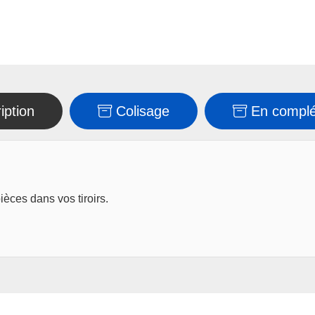
iption
Colisage
En compl
ièces dans vos tiroirs.