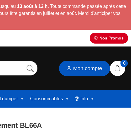
jusqu'au
13 août à 12 h
. Toute commande passée après cette
s être garantis en juillet et en août. Merci d'anticiper vos
Nos Promos
0
Mon compte
et dumper
Consommables
Info
gement BL66A