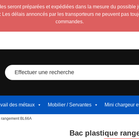
es seront préparées et expédiées dans la mesure du possible 
:
Les délais annoncés par les transporteurs ne peuvent pas toujour
commandes.
Effectuer une recherche
avail des métaux
Mobilier / Servantes
Mini chargeur 
ue rangement BL66A
Bac plastique ran