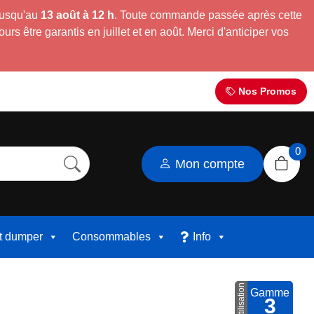
jusqu'au
13 août à 12 h
. Toute commande passée après cette
s être garantis en juillet et en août. Merci d'anticiper vos
Nos Promos
0
Mon compte
et dumper
Consommables
Info
Utilisation
Gamme
3