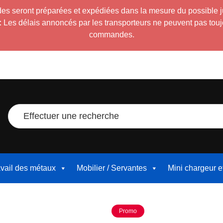
es seront préparées et expédiées dans la mesure du possible 
:
Les délais annoncés par les transporteurs ne peuvent pas toujour
commandes.
Effectuer une recherche
avail des métaux
Mobilier / Servantes
Mini chargeur 
Promo