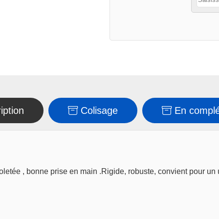
iption
Colisage
En compl
etée , bonne prise en main .Rigide, robuste, convient pour un