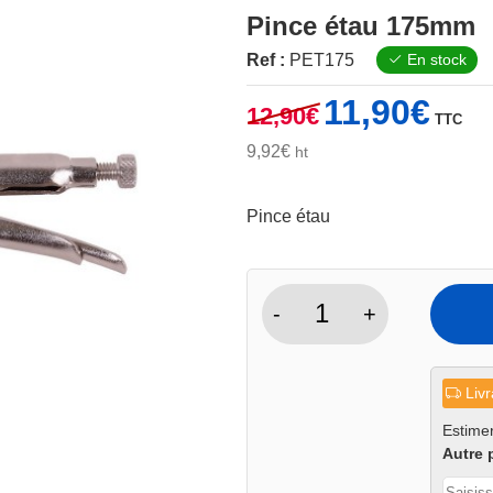
Pince étau 175mm
Ref :
PET175
En stock
Le
Le
11,90
€
12,90
€
TTC
prix
prix
initial
actuel
9,92
€
ht
était :
est :
12,90€.
11,90€.
Pince étau
-
+
quantité
de
Pince
Livr
étau
175mm
Estimer
Autre 