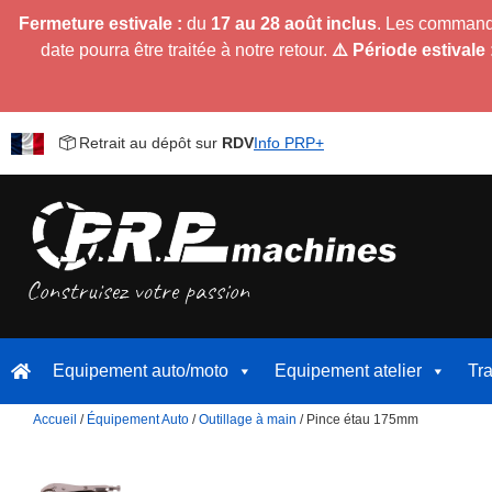
Fermeture estivale :
du
17 au 28 août inclus
. Les command
date pourra être traitée à notre retour.
⚠️ Période estivale 
Retrait au dépôt sur
RDV
Info PRP+
Equipement auto/moto
Equipement atelier
Tr
Accueil
/
Équipement Auto
/
Outillage à main
/ Pince étau 175mm