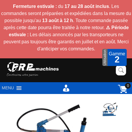
Fermeture estivale :
du
17 au 28 août inclus
. Les
commandes seront préparées et expédiées dans la mesure du
possible jusqu'au
13 août à 12 h
. Toute commande passée
après cette date pourra être traitée à notre retour.
⚠️ Période
estivale :
Les délais annoncés par les transporteurs ne
peuvent pas toujours être garantis en juillet et en août. Merci
d'anticiper vos commandes.
Utilisation
Gamme
2
0
MENU