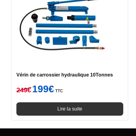
Vérin de carrossier hydraulique 10Tonnes
Le
Le
199
€
249
€
TTC
prix
prix
initial
actuel
était :
est :
Lire la suite
249€.
199€.