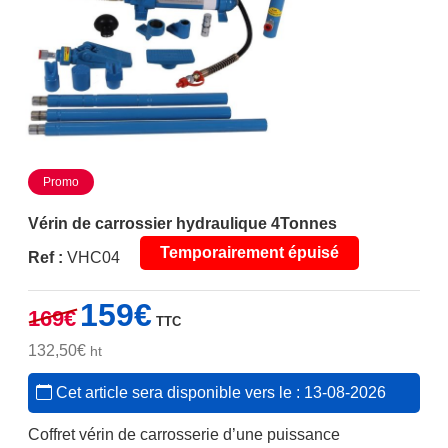
Promo
Vérin de carrossier hydraulique 4Tonnes
Temporairement épuisé
Ref :
VHC04
Le
Le
159
€
169
€
TTC
prix
prix
initial
actuel
132,50
€
ht
était :
est :
Cet article sera disponible vers le : 13-08-2026
169€.
159€.
Coffret vérin de carrosserie d’une puissance