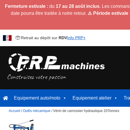
Fermeture estivale :
du
17 au 28 août inclus
. Les command
date pourra être traitée à notre retour.
⚠️ Période estivale 
Retrait au dépôt sur
RDV
Info PRP+
Equipement auto/moto
Equipement atelier
Tr
Accueil
/
Outils mécanique
/ Vérin de carrossier hydraulique 20Tonnes