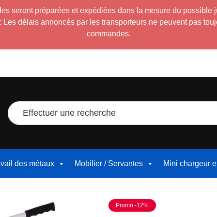
es seront préparées et expédiées dans la mesure du possible 
:
Les délais annoncés par les transporteurs ne peuvent pas toujour
commandes.
Effectuer une recherche
avail des métaux
Mobilier / Servantes
Mini chargeur 
Promo -12%