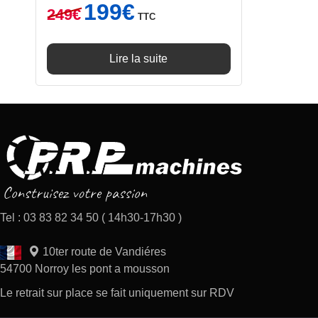
Le
Le
199
€
249
€
TTC
prix
prix
initial
actuel
était :
est :
Lire la suite
249€.
199€.
Tel : 03 83 82 34 50 ( 14h30-17h30 )
10ter route de Vandiéres
54700 Norroy les pont a mousson
Le retrait sur place se fait uniquement sur RDV