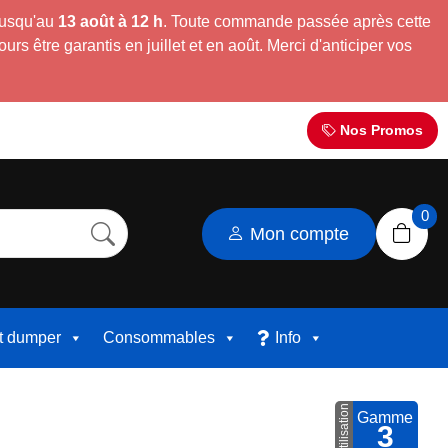
jusqu'au
13 août à 12 h
. Toute commande passée après cette
s être garantis en juillet et en août. Merci d'anticiper vos
Nos Promos
0
Mon compte
et dumper
Consommables
Info
Utilisation
Gamme
3