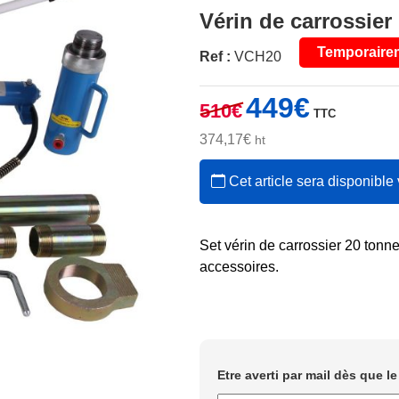
Vérin de carrossie
Temporaire
Ref :
VCH20
Le
Le
449
€
510
€
TTC
prix
prix
initial
actuel
374,17
€
ht
était :
est :
Cet article sera disponible 
510€.
449€.
Set vérin de carrossier 20 tonne
accessoires.
Etre averti par mail dès que l