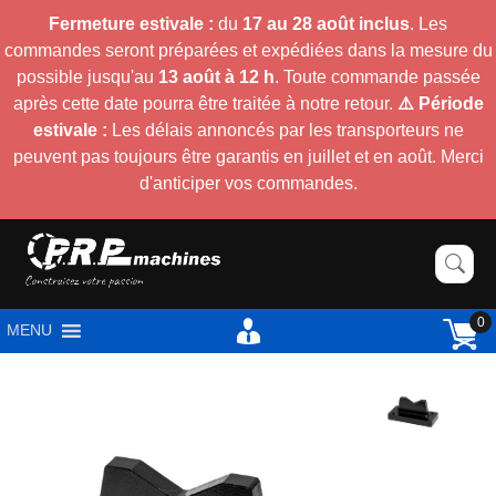
Fermeture estivale :
du
17 au 28 août inclus
. Les
commandes seront préparées et expédiées dans la mesure du
possible jusqu'au
13 août à 12 h
. Toute commande passée
après cette date pourra être traitée à notre retour.
⚠️ Période
estivale :
Les délais annoncés par les transporteurs ne
peuvent pas toujours être garantis en juillet et en août. Merci
d'anticiper vos commandes.
0
MENU