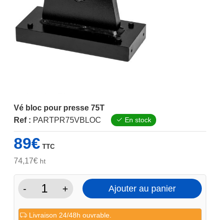
Vé bloc pour presse 75T
Ref :
PARTPR75VBLOC
En stock
89
€
TTC
74,17
€
ht
-
+
Ajouter au panier
quantité
de
Livraison 24/48h ouvrable.
Vé