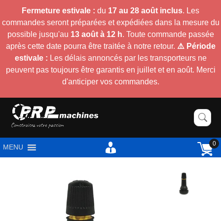
Fermeture estivale :
du
17 au 28 août inclus
. Les
commandes seront préparées et expédiées dans la mesure du
possible jusqu'au
13 août à 12 h
. Toute commande passée
après cette date pourra être traitée à notre retour.
⚠️ Période
estivale :
Les délais annoncés par les transporteurs ne
peuvent pas toujours être garantis en juillet et en août. Merci
d'anticiper vos commandes.
0
MENU