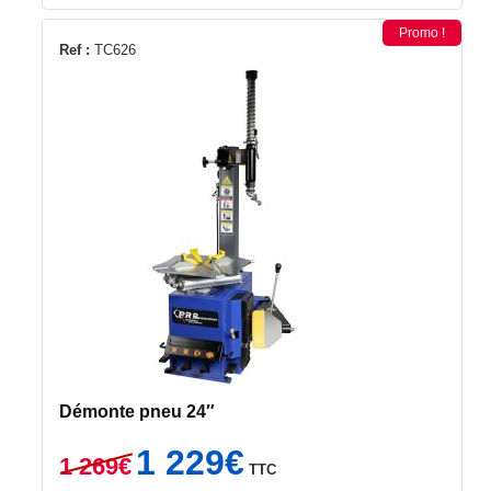
Promo !
Ref :
TC626
Démonte pneu 24″
Le
Le
1 229
€
1 269
€
TTC
prix
prix