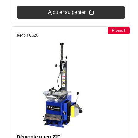
initial
actuel
était :
est :
Ajouter au panier
1
1
269€.
229€.
Promo !
Ref :
TC620
Démonte pneu 22″