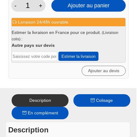
-
+
Ajouter au panier
quantité
de
Livraison 24/48h ouvrable.
Valve
éco
Estimer la livraison en France pour ce produit.
(Livraison
VU413
colis) :
100
Autre pays sur devis
pcs
Estimer la livraison
Ajouter au devis
Description
Colisage
En complément
Description