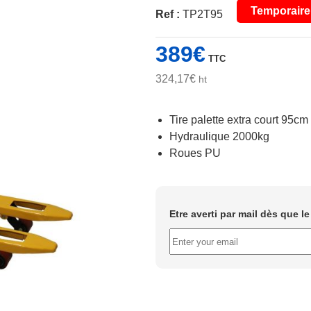
Temporaire
Ref :
TP2T95
389
€
TTC
324,17
€
ht
Tire palette extra court 95cm
Hydraulique 2000kg
Roues PU
Etre averti par mail dès que l