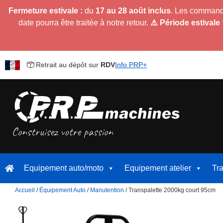
Fermeture estivale :
du
17 au 28 août inclus
. Les command
date pourra être traitée à notre retour.
⚠️ Période estivale 
Retrait au dépôt sur
RDV
Info PRP+
Equipement auto/moto
Equipement atelier
Tr
Accueil
/
Équipement Auto
/
Manutention
/ Transpalette 2000kg court 95cm