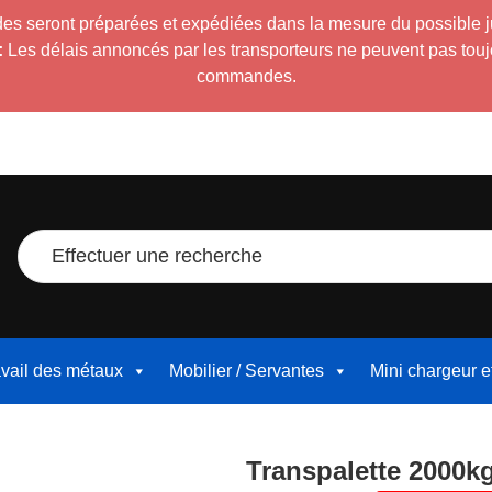
es seront préparées et expédiées dans la mesure du possible 
:
Les délais annoncés par les transporteurs ne peuvent pas toujour
commandes.
Effectuer une recherche
avail des métaux
Mobilier / Servantes
Mini chargeur 
Transpalette 2000k