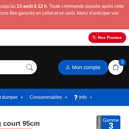
jusqu'au
13 août à 12 h
. Toute commande passée après cette
s être garantis en juillet et en août. Merci d'anticiper vos
Nos Promos
0
Mon compte
et dumper
Consommables
Info
Utilisation
Gamme
g court 95cm
3