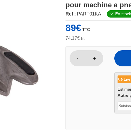
pour machine a pn
Ref :
PART01KA
En stock
89
€
TTC
74,17
€
ht
-
+
quantité
de
Tete
Livr
de
démontage
Estimer
Autre 
aluminium
longue
avec
protection
pour