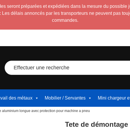
es seront préparées et expédiées dans la mesure du possible 
:
Les délais annoncés par les transporteurs ne peuvent pas toujour
commandes.
Effectuer une recherche
avail des métaux
Mobilier / Servantes
Mini chargeur 
e aluminium longue avec protection pour machine a pneu
Tete de démontage 