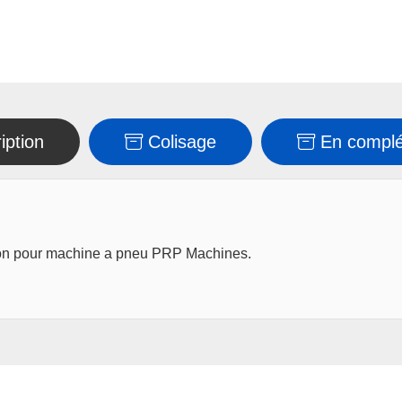
machine
a
pneu
iption
Colisage
En compl
ion pour machine a pneu PRP Machines.