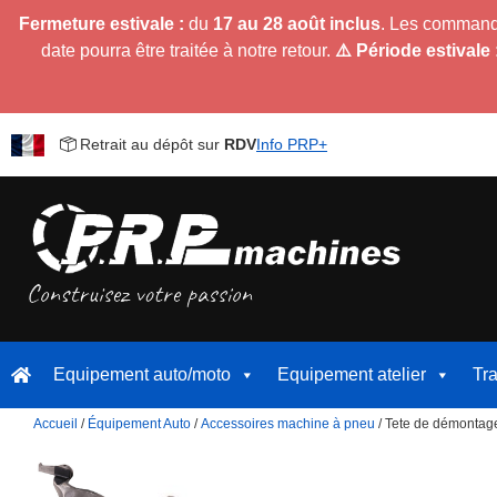
Fermeture estivale :
du
17 au 28 août inclus
. Les command
date pourra être traitée à notre retour.
⚠️ Période estivale 
Retrait au dépôt sur
RDV
Info PRP+
Equipement auto/moto
Equipement atelier
Tr
Accueil
/
Équipement Auto
/
Accessoires machine à pneu
/ Tete de démontag