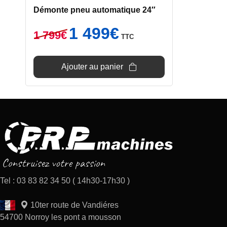
Démonte pneu automatique 24″
Le
Le
1 499
€
1 799
€
TTC
prix
prix
initial
actuel
était :
est :
Ajouter au panier
1
1
799€.
499€.
Tel : 03 83 82 34 50 ( 14h30-17h30 )
10ter route de Vandiéres
54700 Norroy les pont a mousson