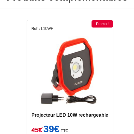
Promo !
Ref :
L10WP
Projecteur LED 10W rechargeable
Le
Le
39
€
45
€
TTC
prix
prix