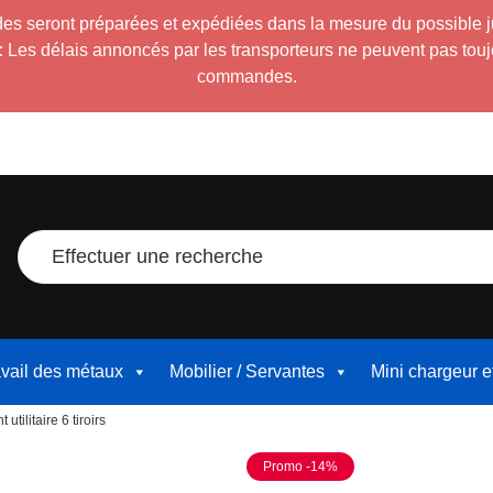
es seront préparées et expédiées dans la mesure du possible 
:
Les délais annoncés par les transporteurs ne peuvent pas toujour
commandes.
Effectuer une recherche
avail des métaux
Mobilier / Servantes
Mini chargeur 
ilitaire 6 tiroirs
Promo -14%