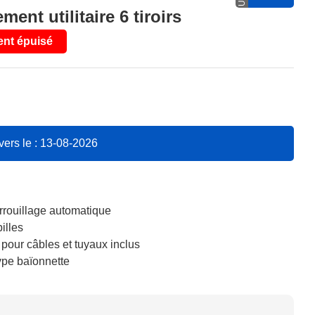
nt utilitaire 6 tiroirs
nt épuisé
vers le : 13-08-2026
rrouillage automatique
billes
our câbles et tuyaux inclus
type baïonnette