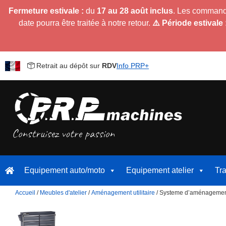
Fermeture estivale :
du
17 au 28 août inclus
. Les command
date pourra être traitée à notre retour.
⚠️ Période estivale 
Retrait au dépôt sur
RDV
Info PRP+
Equipement auto/moto
Equipement atelier
Tr
Accueil
/
Meubles d'atelier
/
Aménagement utilitaire
/ Systeme d’aménagement ut