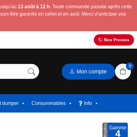
jusqu'au
13 août à 12 h
. Toute commande passée après cette
s être garantis en juillet et en août. Merci d'anticiper vos
Nos Promos
0
Mon compte
et dumper
Consommables
Info
Utilisation
Gamme
4