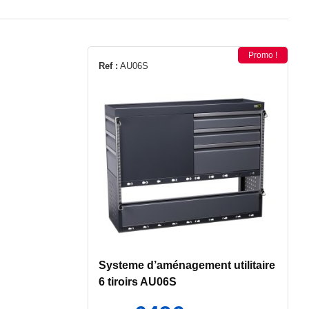
Promo !
Ref :
AU06S
Systeme d’aménagement utilitaire
6 tiroirs AU06S
Le
Le