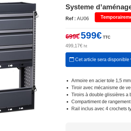
Systeme d’aménageme
Temporaireme
Ref :
AU06
Le
Le
599
€
699
€
TTC
prix
prix
initial
actuel
499,17
€
ht
était :
est :
Cet article sera disponible 
699€.
599€.
Armoire en acier tole 1,5 mm
Tiroir avec mécanisme de ve
Tiroirs à double glissières a 
Compartiment de rangement p
Rail inclus avec 4 crochets 