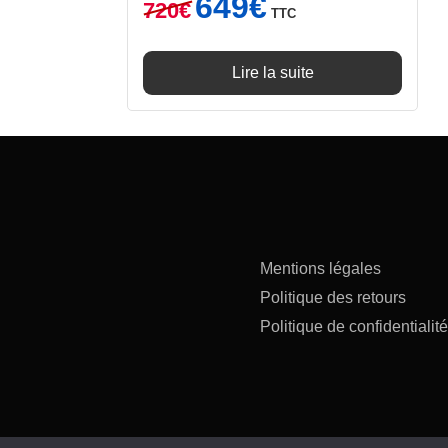
649
€
720
€
TTC
prix
prix
initial
actuel
était :
est :
Lire la suite
720€.
649€.
Mentions légales
Politique des retours
Politique de confidentialité