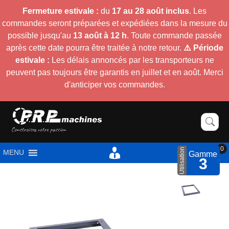
Fermeture estivale :
du
17 au 28 août inclus
. Les
commandes seront préparées et expédiées dans la mesure du
possible jusqu'au
13 août à 12 h
. Toute commande passée
après cette date pourra être traitée à notre retour.
⚠️ Période
estivale :
Les délais annoncés par les transporteurs ne
peuvent pas toujours être garantis en juillet et en août. Merci
d'anticiper vos commandes.
0
Utilisation
MENU
Gamme
3