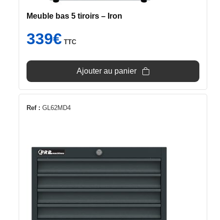
Meuble bas 5 tiroirs – Iron
339
€
TTC
Ajouter au panier
Ref :
GL62MD4