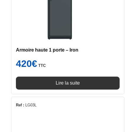
Armoire haute 1 porte – Iron
420
€
TTC
Lire la suite
Ref :
LG03L