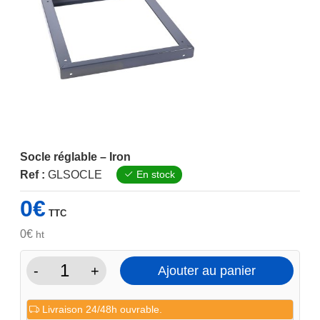
Socle réglable – Iron
Ref :
GLSOCLE
En stock
0
€
TTC
0
€
ht
-
+
Ajouter au panier
quantité
de
Livraison 24/48h ouvrable.
Socle