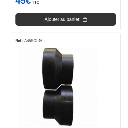
45
€
TTC
Ajouter au panier
Ref :
A45ROL46