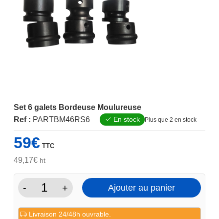
Set 6 galets Bordeuse Moulureuse
Ref :
PARTBM46RS6
En stock
Plus que 2 en stock
59
€
TTC
49,17
€
ht
-
+
Ajouter au panier
quantité
de
Livraison 24/48h ouvrable.
Set