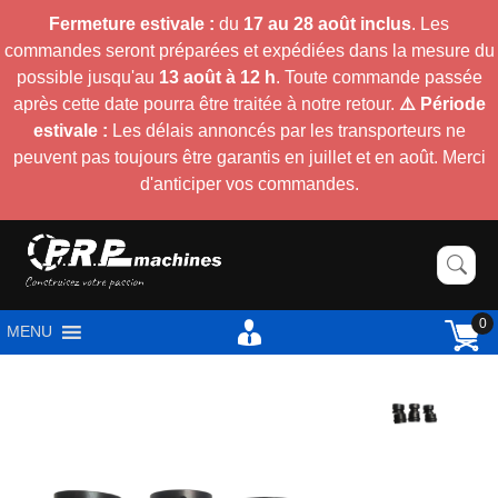
Fermeture estivale :
du
17 au 28 août inclus
. Les
commandes seront préparées et expédiées dans la mesure du
possible jusqu'au
13 août à 12 h
. Toute commande passée
après cette date pourra être traitée à notre retour.
⚠️ Période
estivale :
Les délais annoncés par les transporteurs ne
peuvent pas toujours être garantis en juillet et en août. Merci
d'anticiper vos commandes.
0
MENU