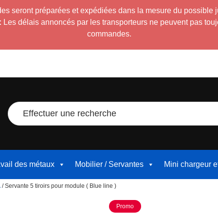
es seront préparées et expédiées dans la mesure du possible 
:
Les délais annoncés par les transporteurs ne peuvent pas toujour
commandes.
Effectuer une recherche
avail des métaux
Mobilier / Servantes
Mini chargeur 
A
/ Servante 5 tiroirs pour module ( Blue line )
Promo