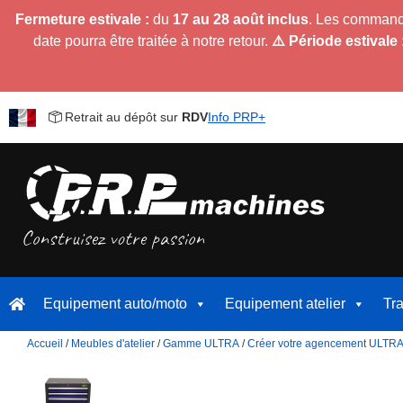
Fermeture estivale :
du
17 au 28 août inclus
. Les command
date pourra être traitée à notre retour.
⚠️ Période estivale 
Retrait au dépôt sur
RDV
Info PRP+
Equipement auto/moto
Equipement atelier
Tr
Accueil
/
Meubles d'atelier
/
Gamme ULTRA
/
Créer votre agencement ULTR