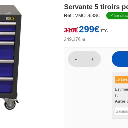
Servante 5 tiroirs p
Ref :
VMOD68SC
En stoc
Le
Le
299
€
310
€
TTC
prix
prix
initial
actuel
249,17
€
ht
était :
est :
310€.
299€.
-
+
quantité
de
Servante
Livr
5
tiroirs
Estimer
) :
pour
Autre 
module
(
Blue
line