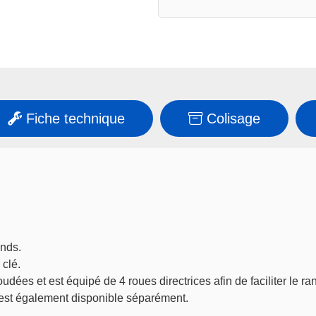
)
Fiche technique
Colisage
ands.
 clé.
udées et est équipé de 4 roues directrices afin de faciliter le ra
is est également disponible séparément.