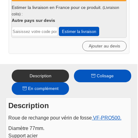
de
Estimer la livraison en France pour ce produit.
(Livraison
rechange
colis) :
pour
Autre pays sur devis
vérin
Estimer la livraison
de
fosse
Ajouter au devis
VF-
PRO500
Description
Colisage
En complément
Description
Roue de rechange pour vérin de fosse
VF-PRO500.
Diamètre 77mm.
Support acier