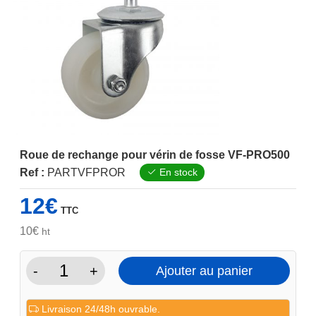
Roue de rechange pour vérin de fosse VF-PRO500
Ref :
PARTVFPROR
En stock
12
€
TTC
10
€
ht
-
+
Ajouter au panier
quantité
de
Livraison 24/48h ouvrable.
Roue