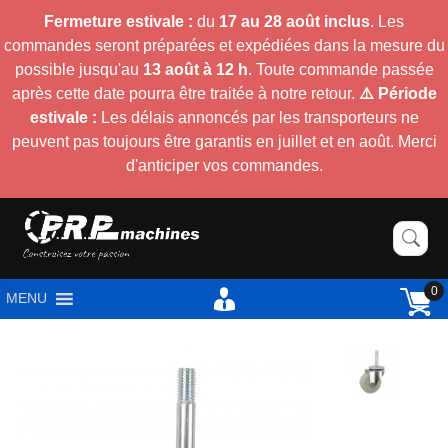
Fermeture estivale :
du
17 au 28 août inclus
. Les
commandes seront préparées et expédiées dans la mesure du
possible jusqu'au
13 août à 12 h
. Toute commande passée
après cette date pourra être traitée à notre retour.
⚠️ Période
estivale :
Les délais annoncés par les transporteurs ne
peuvent pas toujours être garantis en juillet et en août. Merci
d'anticiper vos commandes.
0
MENU