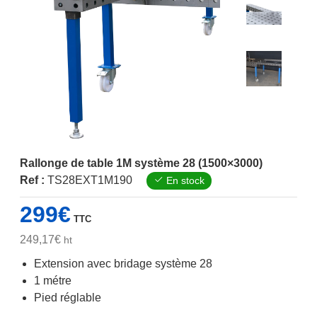
Rallonge de table 1M système 28 (1500×3000)
Ref :
TS28EXT1M190
En stock
299
€
TTC
249,17
€
ht
Extension avec bridage système 28
1 métre
Pied réglable