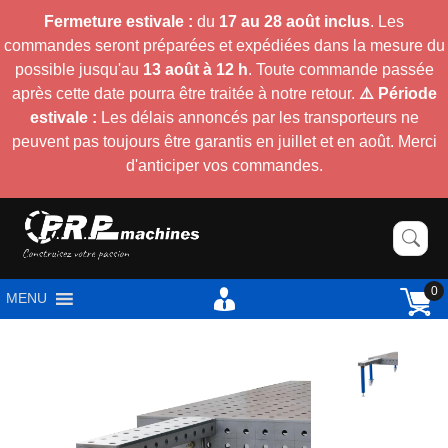
Fermeture estivale :
du
17 au 28 août inclus
. Les
commandes seront préparées et expédiées dans la mesure du
possible jusqu'au
13 août à 12 h
. Toute commande passée
après cette date pourra être traitée à notre retour.
⚠️ Période
estivale :
Les délais annoncés par les transporteurs ne
peuvent pas toujours être garantis en juillet et en août. Merci
d'anticiper vos commandes.
0
MENU