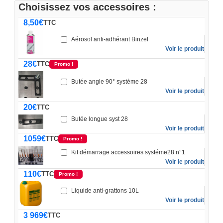
Choisissez vos accessoires :
8,50
€
TTC
Aérosol anti-adhérant Binzel
Voir le produit
28
€
TTC
Promo !
Butée angle 90° système 28
Voir le produit
20
€
TTC
Butée longue syst 28
Voir le produit
1059
€
TTC
Promo !
Kit démarrage accessoires systéme28 n°1
Voir le produit
110
€
TTC
Promo !
Liquide anti-grattons 10L
Voir le produit
3 969
€
TTC