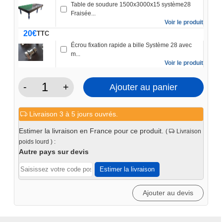
Table de soudure 1500x3000x15 système28
Fraisée...
Voir le produit
20
€
TTC
Écrou fixation rapide a bille Système 28 avec
m...
Voir le produit
-
+
Ajouter au panier
quantité
de
Livraison 3 à 5 jours ouvrés.
Rallonge
de
Estimer la livraison en France pour ce produit.
(
Livraison
table
poids lourd ) :
1M
Autre pays sur devis
système
Estimer la livraison
28
(1500x3000)
Ajouter au devis