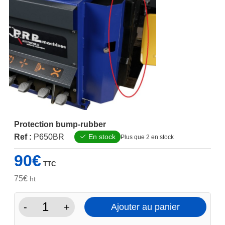
Protection bump-rubber
Ref :
P650BR
En stock
Plus que 2 en stock
90
€
TTC
75
€
ht
-
+
Ajouter au panier
quantité
de