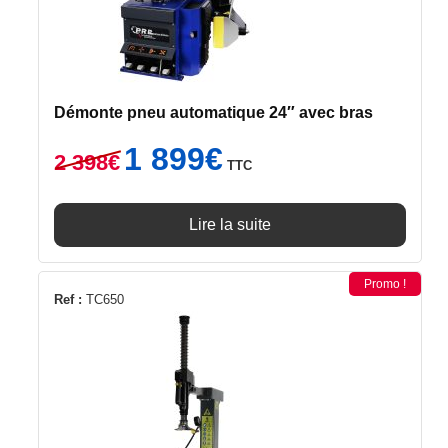
Démonte pneu automatique 24″ avec bras
Le
Le
1 899
€
2 398
€
TTC
prix
prix
initial
actuel
était :
est :
Lire la suite
2
1
398€.
899€.
Promo !
Ref :
TC650