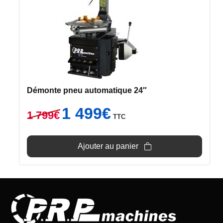
Démonte pneu automatique 24″
Le
Le
1 499
€
1 799
€
TTC
prix
prix
initial
actuel
était :
est :
Ajouter au panier
1
1
799€.
499€.