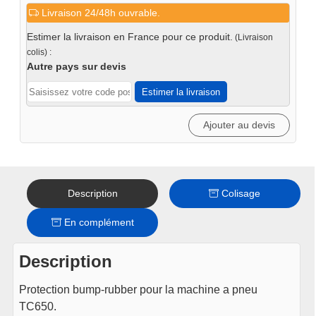
Livraison 24/48h ouvrable.
Protection
bump-
Estimer la livraison en France pour ce produit.
(Livraison
rubber
colis) :
Autre pays sur devis
Estimer la livraison
Ajouter au devis
Description
Colisage
En complément
Description
Protection bump-rubber pour la machine a pneu
TC650.