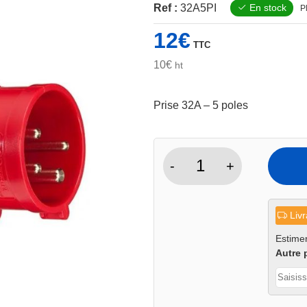
Ref :
32A5PI
En stock
P
12
€
TTC
10
€
ht
Prise 32A – 5 poles
-
+
quantité
de
Prise
Livr
5
pôles
Estimer
Autre 
32A
400V