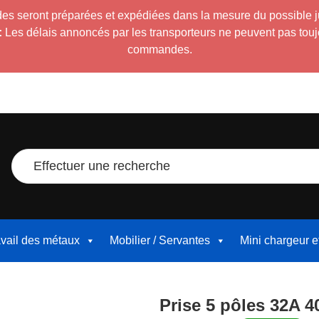
es seront préparées et expédiées dans la mesure du possible 
:
Les délais annoncés par les transporteurs ne peuvent pas toujour
commandes.
Effectuer une recherche
avail des métaux
Mobilier / Servantes
Mini chargeur 
Prise 5 pôles 32A 4