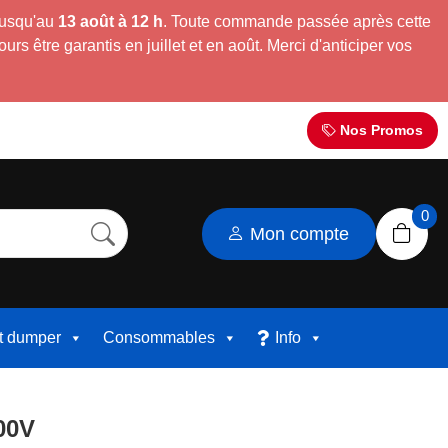
jusqu'au
13 août à 12 h
. Toute commande passée après cette
s être garantis en juillet et en août. Merci d'anticiper vos
Nos Promos
0
Mon compte
et dumper
Consommables
Info
00V