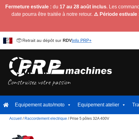
Fermeture estivale :
du
17 au 28 août inclus
. Les command
date pourra être traitée à notre retour.
⚠️ Période estivale 
Retrait au dépôt sur
RDV
Info PRP+
Equipement auto/moto
Equipement atelier
Tr
Accueil
/
Raccordement electrique
/ Prise 5 pôles 32A 400V