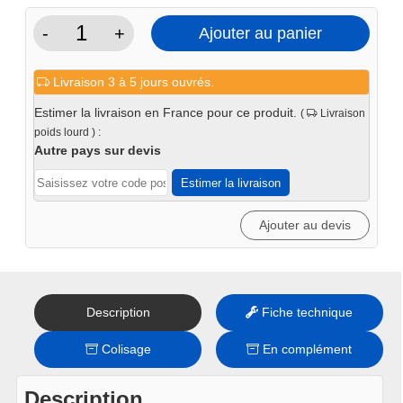
-
+
Ajouter au panier
quantité
de
Livraison 3 à 5 jours ouvrés.
Presse
d'atelier
Estimer la livraison en France pour ce produit.
(
Livraison
hydraulique
poids lourd ) :
50T
Autre pays sur devis
bi-
Estimer la livraison
vitesses
Ajouter au devis
Description
Fiche technique
Colisage
En complément
Description