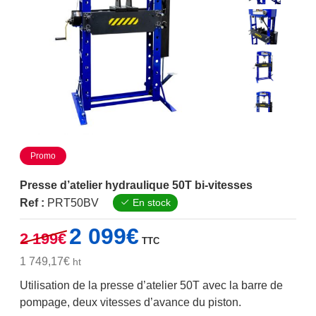
Promo
Presse d’atelier hydraulique 50T bi-vitesses
Ref :
PRT50BV
En stock
Le
Le
2 099
€
2 199
€
TTC
prix
prix
initial
actuel
1 749,17
€
ht
était :
est :
Utilisation de la presse d’atelier 50T avec la barre de
2
2
pompage, deux vitesses d’avance du piston.
199€.
099€.