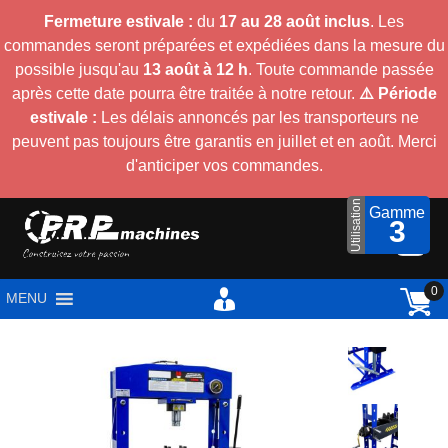
Fermeture estivale :
du
17 au 28 août inclus
. Les
commandes seront préparées et expédiées dans la mesure du
possible jusqu'au
13 août à 12 h
. Toute commande passée
après cette date pourra être traitée à notre retour.
⚠️ Période
estivale :
Les délais annoncés par les transporteurs ne
peuvent pas toujours être garantis en juillet et en août. Merci
d'anticiper vos commandes.
Utilisation
Gamme
3
0
MENU