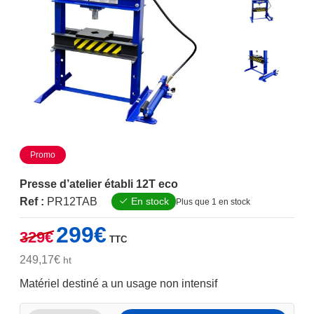
Promo
Presse d’atelier établi 12T eco
Ref :
PR12TAB
En stock
Plus que 1 en stock
Le
Le
299
€
329
€
TTC
prix
prix
initial
actuel
249,17
€
ht
était :
est :
Matériel destiné a un usage non intensif
329€.
299€.