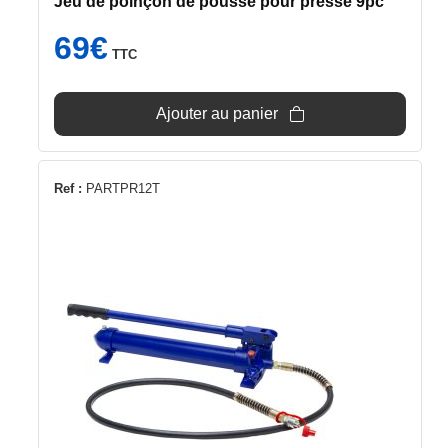
Jeu de poinçon de poussé pour presse 9pc
69
€
TTC
Ajouter au panier
Ref :
PARTPR12T