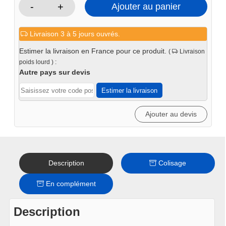
-
+
Ajouter au panier
quantité
de
Livraison 3 à 5 jours ouvrés.
Presse
d'atelier
Estimer la livraison en France pour ce produit.
(
Livraison
établi
poids lourd ) :
12T
Autre pays sur devis
eco
Estimer la livraison
Ajouter au devis
Description
Colisage
En complément
Description