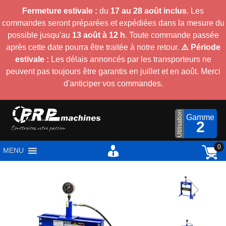
Fermeture estivale :
du
17 au 28 août inclus
. Les
commandes seront préparées et expédiées dans la mesure du
possible jusqu'au
13 août à 12 h
. Toute commande passée
après cette date pourra être traitée à notre retour.
⚠️ Période
estivale :
Les délais annoncés par les transporteurs ne
peuvent pas toujours être garantis en juillet et en août. Merci
d'anticiper vos commandes.
Utilisation
Gamme
2
0
MENU