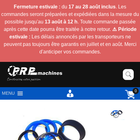
Fermeture estivale :
du
17 au 28 août inclus
. Les
commandes seront préparées et expédiées dans la mesure du
possible jusqu'au
13 août à 12 h
. Toute commande passée
après cette date pourra être traitée à notre retour.
⚠️ Période
estivale :
Les délais annoncés par les transporteurs ne
peuvent pas toujours être garantis en juillet et en août. Merci
d'anticiper vos commandes.
0
MENU