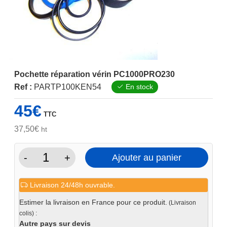
Pochette réparation vérin PC1000PRO230
Ref :
PARTP100KEN54
En stock
45
€
TTC
37,50
€
ht
-
+
Ajouter au panier
quantité
de
Livraison 24/48h ouvrable.
Pochette
réparation
Estimer la livraison en France pour ce produit.
(Livraison
vérin
colis) :
PC1000PRO230
Autre pays sur devis