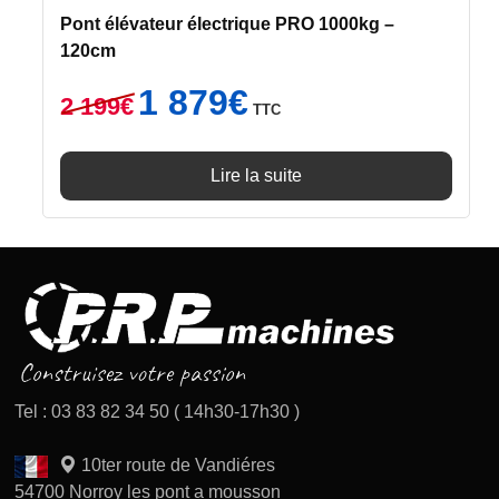
Pont élévateur électrique PRO 1000kg –
120cm
Le
Le
1 879
€
2 199
€
TTC
prix
prix
initial
actuel
était :
est :
Lire la suite
2
1
199€.
879€.
Tel : 03 83 82 34 50 ( 14h30-17h30 )
10ter route de Vandiéres
54700 Norroy les pont a mousson