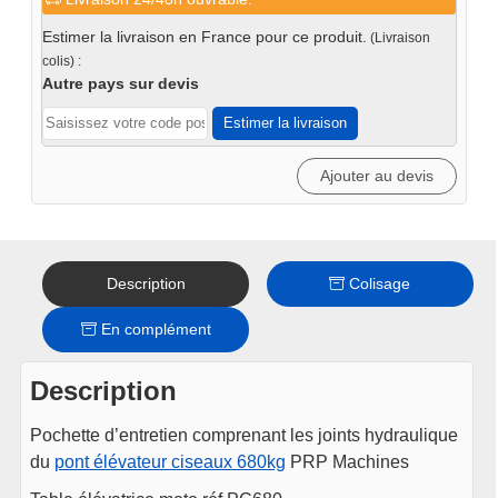
Pochette
d'entretien
Estimer la livraison en France pour ce produit.
(Livraison
joints
colis) :
hydraulique
Autre pays sur devis
Pont
Estimer la livraison
élévateur
ciseaux
Ajouter au devis
680kg
Description
Colisage
En complément
Description
Pochette d’entretien comprenant les joints hydraulique
du
pont élévateur ciseaux 680kg
PRP Machines