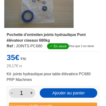
Pochette d’entretien joints hydraulique Pont
élévateur ciseaux 680kg
Ref :
JOINTS-PC680
En stock
Plus que 2 en stock
35
€
TTC
29,17
€
ht
Kit joints hydraulique pour table élévatrice PC680
PRP Machines
-
+
Ajouter au panier
quantité
de
Livraison 24/48h ouvrable.