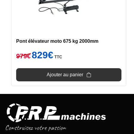
Pont élévateur moto 675 kg 2000mm
Le
Le
829
€
979
€
TTC
prix
prix
initial
actuel
était :
est :
Ajouter au panier
979€.
829€.