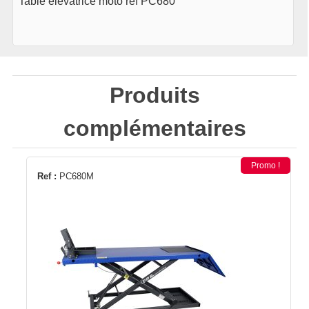
Table élévatrice moto réf PC680
Produits
complémentaires
Promo !
Ref :
PC680M