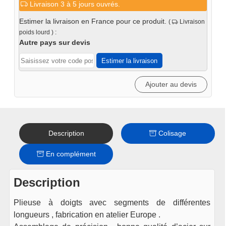
Livraison 3 à 5 jours ouvrés.
Plieuse
à
Estimer la livraison en France pour ce produit.
(
Livraison
double
poids lourd ) :
segments
Autre pays sur devis
1270
Estimer la livraison
/
1.5
Ajouter au devis
mm
-
PRO
Description
Colisage
En complément
Description
Plieuse à doigts avec segments de différentes
longueurs , fabrication en atelier Europe .