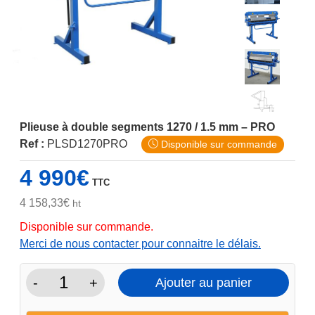
Plieuse à double segments 1270 / 1.5 mm – PRO
Ref :
PLSD1270PRO
Disponible sur commande
4 990
€
TTC
4 158,33
€
ht
Disponible sur commande.
Merci de nous contacter pour connaitre le délais.
-
+
Ajouter au panier
quantité
de