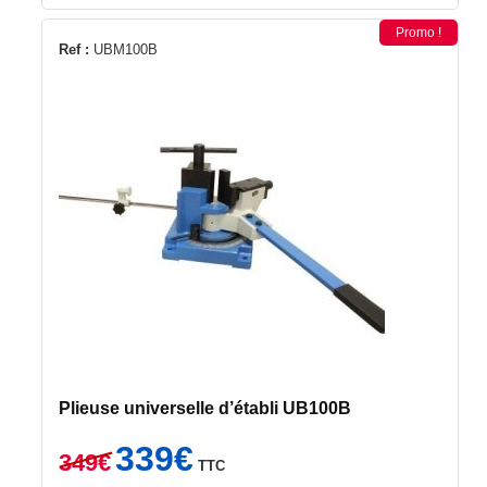
599€.
299€.
Promo !
Ref :
UBM100B
Plieuse universelle d’établi UB100B
Le
Le
339
€
349
€
TTC
prix
prix