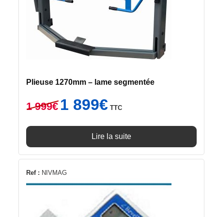
Plieuse 1270mm – lame segmentée
Le
Le
1 899
€
1 999
€
TTC
prix
prix
initial
actuel
était :
est :
Lire la suite
1
1
999€.
899€.
Ref :
NIVMAG