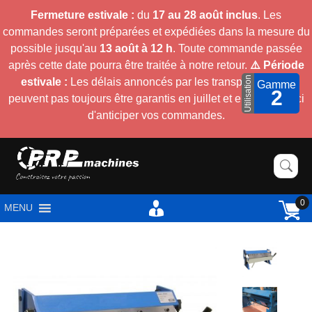
Fermeture estivale :
du
17 au 28 août inclus
. Les
commandes seront préparées et expédiées dans la mesure du
possible jusqu'au
13 août à 12 h
. Toute commande passée
après cette date pourra être traitée à notre retour.
⚠️ Période
Utilisation
estivale :
Les délais annoncés par les transporteurs ne
Gamme
2
peuvent pas toujours être garantis en juillet et en août. Merci
d'anticiper vos commandes.
0
MENU