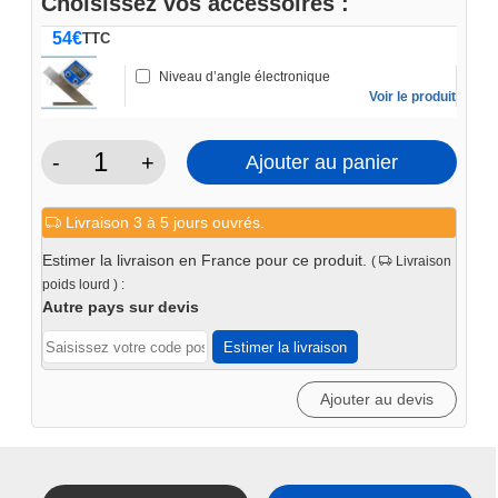
Choisissez vos accessoires :
54
€
TTC
Niveau d’angle électronique
Voir le produit
-
+
Ajouter au panier
quantité
de
Livraison 3 à 5 jours ouvrés.
Plieuse
a
Estimer la livraison en France pour ce produit.
(
Livraison
doigts
poids lourd ) :
610mm
Autre pays sur devis
Estimer la livraison
Ajouter au devis