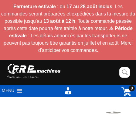
Fermeture estivale :
du
17 au 28 août inclus
. Les
commandes seront préparées et expédiées dans la mesure du
possible jusqu'au
13 août à 12 h
. Toute commande passée
après cette date pourra être traitée à notre retour.
⚠️ Période
estivale :
Les délais annoncés par les transporteurs ne
peuvent pas toujours être garantis en juillet et en août. Merci
d'anticiper vos commandes.
0
MENU