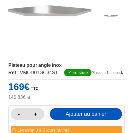
Plateau pour angle inox
Ref :
VMOD01GC34ST
En stock
Plus que 1 en stock
169
€
TTC
140,83
€
ht
-
+
Ajouter au panier
quantité
de
Livraison 3 à 5 jours ouvrés.
Plateau