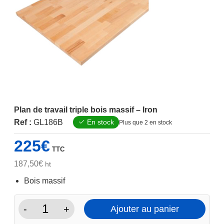
Plan de travail triple bois massif – Iron
Ref :
GL186B
En stock
Plus que 2 en stock
225
€
TTC
187,50
€
ht
Bois massif
-
+
Ajouter au panier
quantité