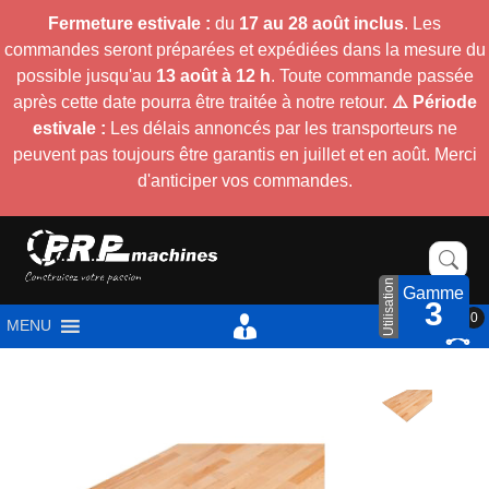
Fermeture estivale :
du
17 au 28 août inclus
. Les
commandes seront préparées et expédiées dans la mesure du
possible jusqu'au
13 août à 12 h
. Toute commande passée
après cette date pourra être traitée à notre retour.
⚠️ Période
estivale :
Les délais annoncés par les transporteurs ne
peuvent pas toujours être garantis en juillet et en août. Merci
d'anticiper vos commandes.
Utilisation
Gamme
3
0
MENU