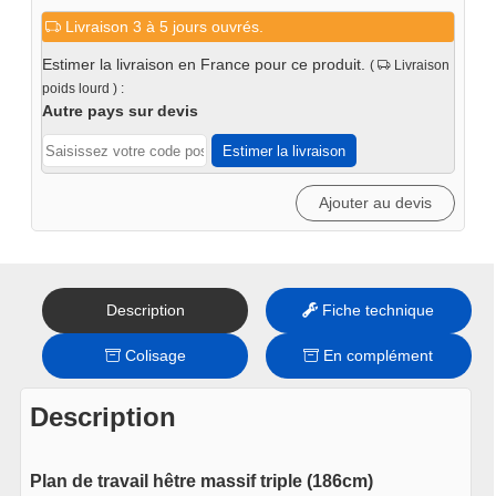
de
Livraison 3 à 5 jours ouvrés.
Plan
de
Estimer la livraison en France pour ce produit.
(
Livraison
travail
poids lourd ) :
triple
Autre pays sur devis
bois
Estimer la livraison
massif
-
Ajouter au devis
Iron
Description
Fiche technique
Colisage
En complément
Description
Plan de travail hêtre massif triple (186cm)