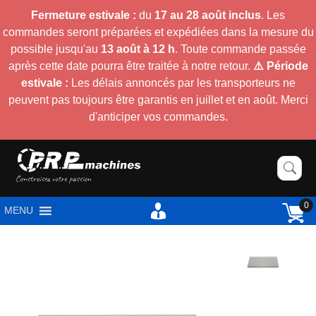
Fermeture estivale :
du
17 au 28 août inclus
. Les
commandes seront préparées et expédiées dans la mesure du
possible jusqu'au
13 août à 12 h
. Toute commande passée
après cette date pourra être traitée à notre retour.
⚠️ Période
estivale :
Les délais annoncés par les transporteurs ne
peuvent pas toujours être garantis en juillet et en août. Merci
d'anticiper vos commandes.
0
MENU