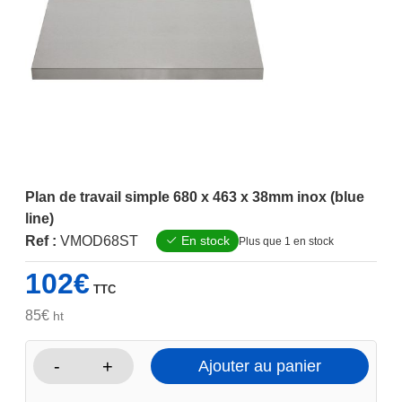
Plan de travail simple 680 x 463 x 38mm inox (blue
line)
Ref :
VMOD68ST
En stock
Plus que 1 en stock
102
€
TTC
85
€
ht
-
+
Ajouter au panier
quantité
de