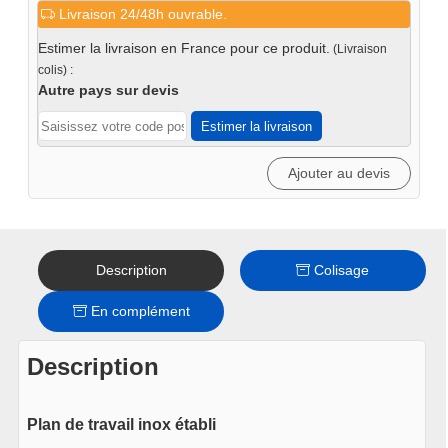
Livraison 24/48h ouvrable.
Plan
de
Estimer la livraison en France pour ce produit.
(Livraison
travail
colis) :
simple
Autre pays sur devis
680
Estimer la livraison
x
463
Ajouter au devis
x
38mm
inox
(blue
Description
Colisage
line)
En complément
Description
Plan de travail inox établi