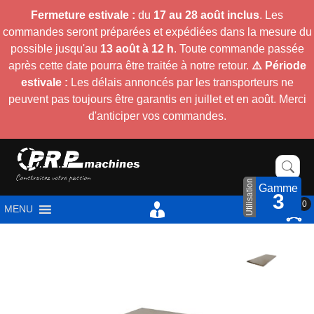
Fermeture estivale :
du
17 au 28 août inclus
. Les
commandes seront préparées et expédiées dans la mesure du
possible jusqu'au
13 août à 12 h
. Toute commande passée
après cette date pourra être traitée à notre retour.
⚠️ Période
estivale :
Les délais annoncés par les transporteurs ne
peuvent pas toujours être garantis en juillet et en août. Merci
d'anticiper vos commandes.
Utilisation
Gamme
3
0
MENU