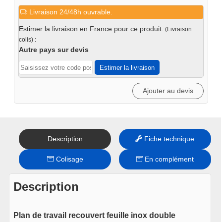
de
Livraison 24/48h ouvrable.
Plan
de
Estimer la livraison en France pour ce produit.
(Livraison
travail
colis) :
double
Autre pays sur devis
inox
Estimer la livraison
-
Iron
Ajouter au devis
Description
Fiche technique
Colisage
En complément
Description
Plan de travail recouvert feuille inox double