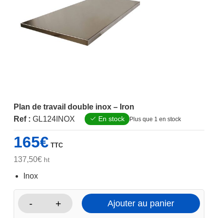
Plan de travail double inox – Iron
Ref :
GL124INOX
En stock
Plus que 1 en stock
165
€
TTC
137,50
€
ht
Inox
-
+
Ajouter au panier
quantité