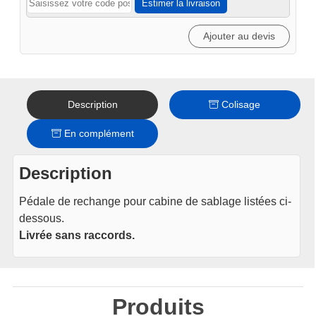
Estimer la livraison
de
sablage
Ajouter au devis
Description
Colisage
En complément
Description
Pédale de rechange pour cabine de sablage listées ci-
dessous.
Livrée sans raccords.
Produits