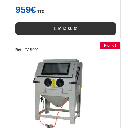
959
€
TTC
Lire la suite
Promo !
Ref :
CAB990L