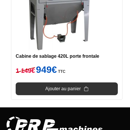
Cabine de sablage 420L porte frontale
Le
Le
949
€
1 149
€
TTC
prix
prix
initial
actuel
était :
est :
Ajouter au panier
1
949€.
149€.