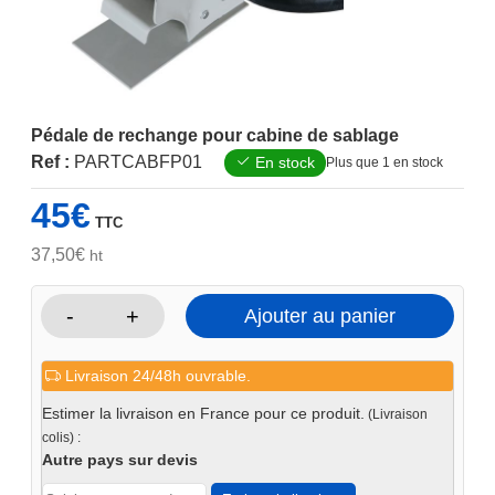
Pédale de rechange pour cabine de sablage
Ref :
PARTCABFP01
En stock
Plus que 1 en stock
45
€
TTC
37,50
€
ht
-
+
Ajouter au panier
quantité
de
Livraison 24/48h ouvrable.
Pédale
de
Estimer la livraison en France pour ce produit.
(Livraison
rechange
colis) :
pour
Autre pays sur devis
cabine