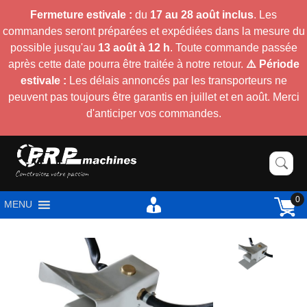
Fermeture estivale :
du
17 au 28 août inclus
. Les
commandes seront préparées et expédiées dans la mesure du
possible jusqu'au
13 août à 12 h
. Toute commande passée
après cette date pourra être traitée à notre retour.
⚠️ Période
estivale :
Les délais annoncés par les transporteurs ne
peuvent pas toujours être garantis en juillet et en août. Merci
d'anticiper vos commandes.
0
MENU