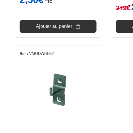
TTC
249
€
i
é
Ajouter au panier
Ref :
VMODWBH52