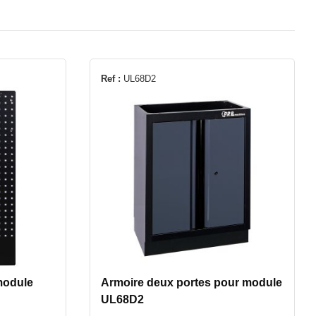
Ref :
UL68D2
module
Armoire deux portes pour module
UL68D2