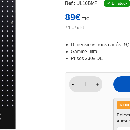
Ref :
UL10BMP
En stock
89
€
TTC
74,17
€
ht
Dimensions trous carrés : 9,
Gamme ultra
Prises 230v DE
-
+
quantité
de
Panneau
Livr
perforé
pour
Estimer
Autre 
module
UL10BP