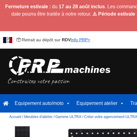
Fermeture estivale :
du
17 au 28 août inclus
. Les command
date pourra être traitée à notre retour.
⚠️ Période estivale 
Retrait au dépôt sur
RDV
Info PRP+
Equipement auto/moto
Equipement atelier
Tr
Accueil
/
Meubles d'atelier
/
Gamme ULTRA
/
Créer votre agencement ULTR