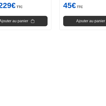
Le
Le
229
€
45
€
TTC
TTC
prix
prix
nitial
actuel
tait :
est :
Ajouter au panier
Ajouter au panier
249€.
229€.