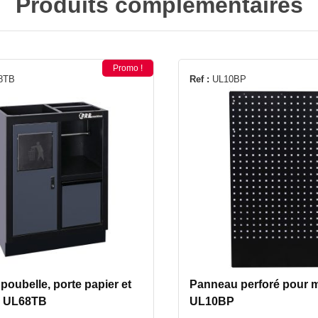
Produits complémentaires
Promo !
8TB
Ref :
UL10BP
poubelle, porte papier et
Panneau perforé pour 
e UL68TB
UL10BP