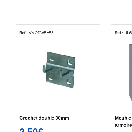
Ref :
VMODWBH53
Ref :
UL6
Crochet double 30mm
Meuble 
armoir
2,50
€