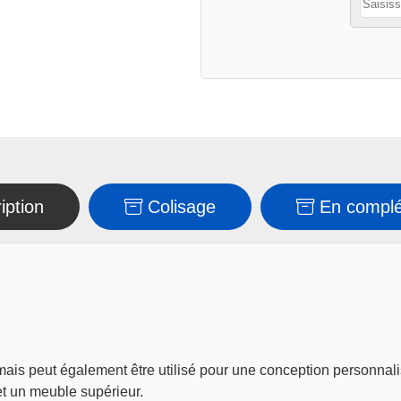
bloc
électrique
iption
Colisage
En compl
ais peut également être utilisé pour une conception personnal
et un meuble supérieur.