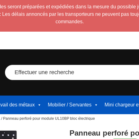
es seront préparées et expédiées dans la mesure du possible 
:
Les délais annoncés par les transporteurs ne peuvent pas toujour
commandes.
Effectuer une recherche
avail des métaux
Mobilier / Servantes
Mini chargeur 
A
/ Panneau perforé pour module UL10BP bloc électrique
Panneau perforé po