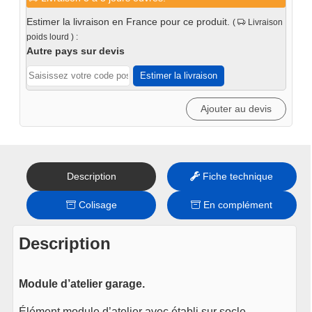
Module
1x
Panneau perforé 110 x 45
5
Estimer la livraison en France pour ce produit.
(
Livraison
cm
tiroirs
poids lourd ) :
39
€
TTC
1
Autre pays sur devis
En stock
porte
Estimer la livraison
Voir le produit
Ajouter au devis
Description
Fiche technique
Colisage
En complément
Description
Module d’atelier garage.
Élément module d’atelier avec établi sur socle,