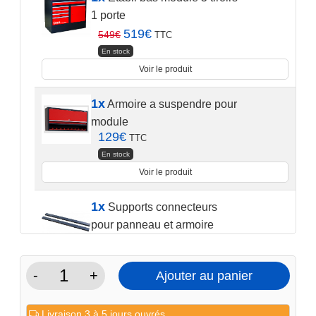
1 porte
Le
Le
519
€
549
€
TTC
prix
prix
En stock
initial
actuel
était :
est :
Voir le produit
549€.
519€.
1x
Armoire a suspendre pour
module
129
€
TTC
En stock
Voir le produit
1x
Supports connecteurs
pour panneau et armoire
module rouge
29
€
TTC
-
+
Ajouter au panier
En stock
quantité
Voir le produit
de
Livraison 3 à 5 jours ouvrés.