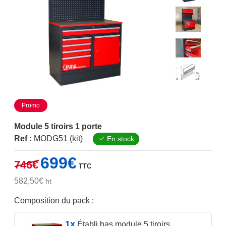
Promo
Module 5 tiroirs 1 porte
Ref :
MODG51 (kit)
En stock
Le
Le
699
€
746
€
TTC
prix
prix
initial
actuel
582,50
€
ht
était :
est :
Composition du pack :
746€.
699€.
1x
Établi bas module 5 tiroirs