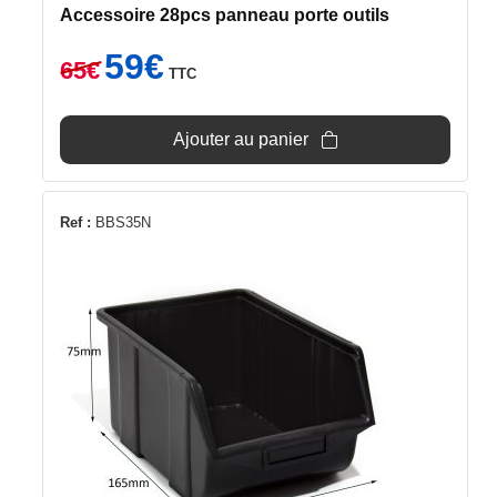
Accessoire 28pcs panneau porte outils
Le
Le
59
€
65
€
TTC
prix
prix
initial
actuel
était :
est :
Ajouter au panier
65€.
59€.
Ref :
BBS35N