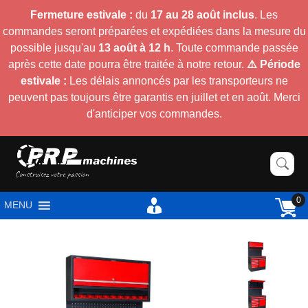
Fermeture estivale :
du
17 au 28 août inclus
. Les
commandes seront préparées et expédiées dans la mesure du
possible jusqu'au
13 août à 12 h
. Toute commande passée
après cette date pourra être traitée à notre retour.
⚠️ Période
estivale :
Les délais annoncés par les transporteurs ne
peuvent pas toujours être garantis en juillet et en août. Merci
d'anticiper vos commandes.
0
MENU