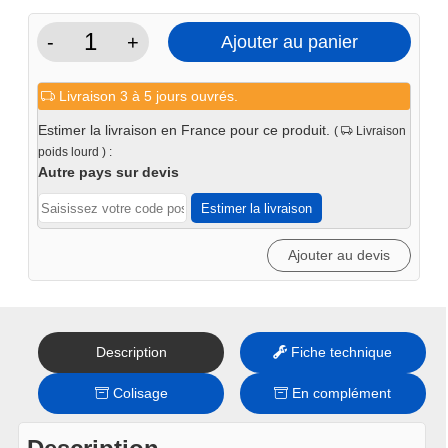
-
+
Ajouter au panier
quantité
de
Livraison 3 à 5 jours ouvrés.
Meuble
bas
Estimer la livraison en France pour ce produit.
(
Livraison
7
poids lourd ) :
tiroirs
Autre pays sur devis
-
Estimer la livraison
Iron
Ajouter au devis
Description
Fiche technique
Colisage
En complément