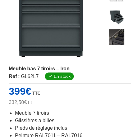
Meuble bas 7 tiroirs – Iron
Ref :
GL62L7
En stock
399
€
TTC
332,50
€
ht
Meuble 7 tiroirs
Glissières a billes
Pieds de réglage inclus
Peinture RAL7011 – RAL7016