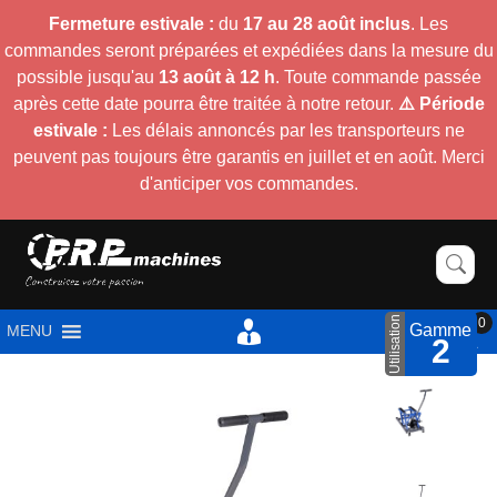
Fermeture estivale :
du
17 au 28 août inclus
. Les
commandes seront préparées et expédiées dans la mesure du
possible jusqu'au
13 août à 12 h
. Toute commande passée
après cette date pourra être traitée à notre retour.
⚠️ Période
estivale :
Les délais annoncés par les transporteurs ne
peuvent pas toujours être garantis en juillet et en août. Merci
d'anticiper vos commandes.
Utilisation
0
Gamme
MENU
2