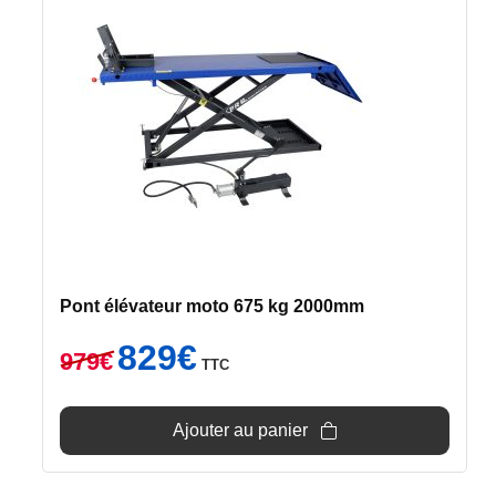
Pont élévateur moto 675 kg 2000mm
Le
Le
829
€
979
€
TTC
prix
prix
initial
actuel
était :
est :
Ajouter au panier
979€.
829€.