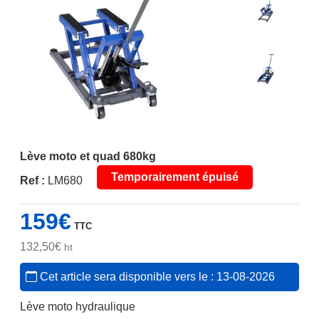
Lève moto et quad 680kg
Temporairement épuisé
Ref :
LM680
159
€
TTC
132,50
€
ht
Cet article sera disponible vers le : 13-08-2026
Lève moto hydraulique