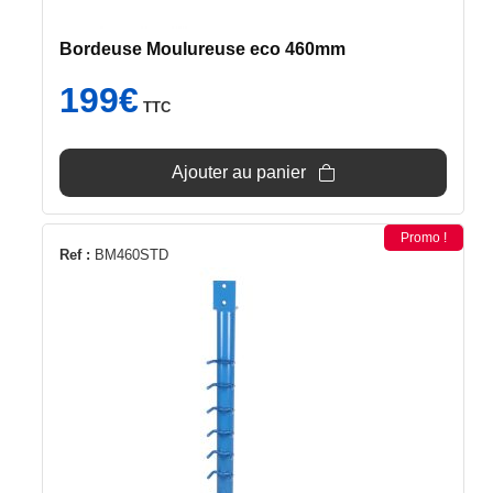
Bordeuse Moulureuse eco 460mm
199
€
TTC
Ajouter au panier
Promo !
Ref :
BM460STD