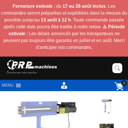
Fermeture estivale :
du
17 au 28 août inclus
. Les
commandes seront préparées et expédiées dans la mesure du
possible jusqu'au
13 août à 12 h
. Toute commande passée
après cette date pourra être traitée à notre retour.
⚠️ Période
estivale :
Les délais annoncés par les transporteurs ne
peuvent pas toujours être garantis en juillet et en août. Merci
d'anticiper vos commandes.
0
MENU