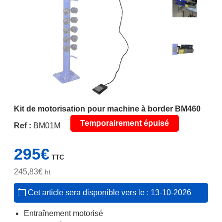
Kit de motorisation pour machine à border BM460
Temporairement épuisé
Ref :
BM01M
295
€
TTC
245,83
€
ht
Cet article sera disponible vers le : 13-10-2026
Entraînement motorisé